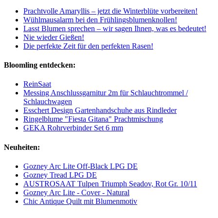
Prachtvolle Amaryllis – jetzt die Winterblüte vorbereiten!
Wühlmausalarm bei den Frühlingsblumenknollen!
Lasst Blumen sprechen – wir sagen Ihnen, was es bedeutet!
Nie wieder Gießen!
Die perfekte Zeit für den perfekten Rasen!
Bloomling entdecken:
ReinSaat
Messing Anschlussgarnitur 2m für Schlauchtrommel /
Schlauchwagen
Esschert Design Gartenhandschuhe aus Rindleder
Ringelblume "Fiesta Gitana" Prachtmischung
GEKA Rohrverbinder Set 6 mm
Neuheiten:
Gozney Arc Lite Off-Black LPG DE
Gozney Tread LPG DE
AUSTROSAAT Tulpen Triumph Seadov, Rot Gr. 10/11
Gozney Arc Lite - Cover - Natural
Chic Antique Quilt mit Blumenmotiv