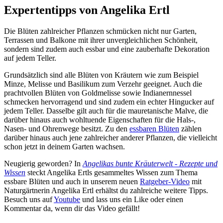
Expertentipps von Angelika Ertl
Die Blüten zahlreicher Pflanzen schmücken nicht nur Garten,
Terrassen und Balkone mit ihrer unvergleichlichen Schönheit,
sondern sind zudem auch essbar und eine zauberhafte Dekoration
auf jedem Teller.
Grundsätzlich sind alle Blüten von Kräutern wie zum Beispiel
Minze, Melisse und Basilikum zum Verzehr geeignet. Auch die
prachtvollen Blüten von Goldmelisse sowie Indianernnessel
schmecken hervorragend und sind zudem ein echter Hingucker auf
jedem Teller. Dasselbe gilt auch für die mauretanische Malve, die
darüber hinaus auch wohltuende Eigenschaften für die Hals-,
Nasen- und Ohrenwege besitzt. Zu den
essbaren Blüten
zählen
darüber hinaus auch jene zahlreicher anderer Pflanzen, die vielleicht
schon jetzt in deinem Garten wachsen.
Neugierig geworden? In
Angelikas bunte Kräuterwelt - Rezepte und
Wissen
steckt Angelika Ertls gesammeltes Wissen zum Thema
essbare Blüten und auch in unserem neuen
Ratgeber-Video
mit
Naturgärtnerin Angelika Ertl erhältst du zahlreiche weitere Tipps.
Besuch uns auf
Youtube
und lass uns ein Like oder einen
Kommentar da, wenn dir das Video gefällt!