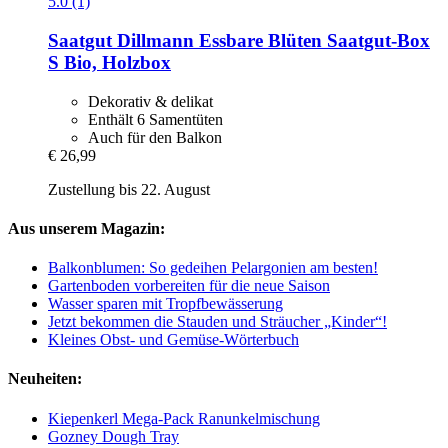
5.0 (1)
Saatgut Dillmann
Essbare Blüten Saatgut-​Box
S Bio, Holzbox
Dekorativ & delikat
Enthält 6 Samentüten
Auch für den Balkon
€ 26,99
Zustellung bis 22. August
Aus unserem Magazin:
Balkonblumen: So gedeihen Pelargonien am besten!
Gartenboden vorbereiten für die neue Saison
Wasser sparen mit Tropfbewässerung
Jetzt bekommen die Stauden und Sträucher „Kinder“!
Kleines Obst- und Gemüse-Wörterbuch
Neuheiten:
Kiepenkerl Mega-Pack Ranunkelmischung
Gozney Dough Tray