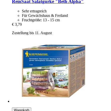
ReinSaat
Salatgurke "Beth Alpha"
Sehr ertragreich
Für Gewächshaus & Freiland
Fruchtgröße: 13 - 15 cm
€ 3,79
Zustellung bis 11. August
Warenkorb