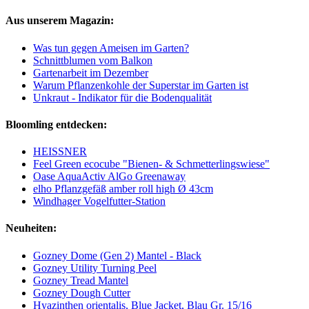
Aus unserem Magazin:
Was tun gegen Ameisen im Garten?
Schnittblumen vom Balkon
Gartenarbeit im Dezember
Warum Pflanzenkohle der Superstar im Garten ist
Unkraut - Indikator für die Bodenqualität
Bloomling entdecken:
HEISSNER
Feel Green ecocube "Bienen- & Schmetterlingswiese"
Oase AquaActiv AlGo Greenaway
elho Pflanzgefäß amber roll high Ø 43cm
Windhager Vogelfutter-Station
Neuheiten:
Gozney Dome (Gen 2) Mantel - Black
Gozney Utility Turning Peel
Gozney Tread Mantel
Gozney Dough Cutter
Hyazinthen orientalis, Blue Jacket, Blau Gr. 15/16