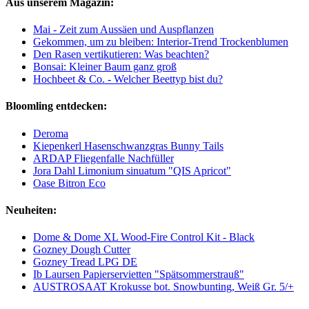
Aus unserem Magazin:
Mai - Zeit zum Aussäen und Auspflanzen
Gekommen, um zu bleiben: Interior-Trend Trockenblumen
Den Rasen vertikutieren: Was beachten?
Bonsai: Kleiner Baum ganz groß
Hochbeet & Co. - Welcher Beettyp bist du?
Bloomling entdecken:
Deroma
Kiepenkerl Hasenschwanzgras Bunny Tails
ARDAP Fliegenfalle Nachfüller
Jora Dahl Limonium sinuatum "QIS Apricot"
Oase Bitron Eco
Neuheiten:
Dome & Dome XL Wood-Fire Control Kit - Black
Gozney Dough Cutter
Gozney Tread LPG DE
Ib Laursen Papierservietten "Spätsommerstrauß"
AUSTROSAAT Krokusse bot. Snowbunting, Weiß Gr. 5/+