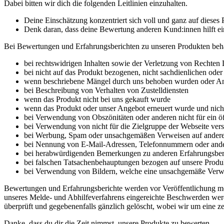
Dabei bitten wir dich die folgenden Leitlinien einzuhalten.
Deine Einschätzung konzentriert sich voll und ganz auf dieses
Denk daran, dass deine Bewertung anderen Kund:innen hilft ein
Bei Bewertungen und Erfahrungsberichten zu unseren Produkten behalt
bei rechtswidrigen Inhalten sowie der Verletzung von Rechten D
bei nicht auf das Produkt bezogenen, nicht sachdienlichen oder 
wenn beschriebene Mängel durch uns behoben wurden oder Anla
bei Beschreibung von Verhalten von Zustelldiensten
wenn das Produkt nicht bei uns gekauft wurde
wenn das Produkt oder unser Angebot erneuert wurde und nicht
bei Verwendung von Obszönitäten oder anderen nicht für ein ö
bei Verwendung von nicht für die Zielgruppe der Webseite vers
bei Werbung, Spam oder unsachgemäßen Verweisen auf andere 
bei Nennung von E-Mail-Adressen, Telefonnummern oder ande
bei herabwürdigenden Bemerkungen zu anderen Erfahrungsber
bei falschen Tatsachenbehauptungen bezogen auf unsere Produk
bei Verwendung von Bildern, welche eine unsachgemäße Verw
Bewertungen und Erfahrungsberichte werden vor Veröffentlichung me
unseres Melde- und Abhilfeverfahrens eingereichte Beschwerden werd
überprüft und gegebenenfalls gänzlich gelöscht, wobei wir um eine z
Danke, dass du dir die Zeit nimmst, unsere Produkte zu bewerten.