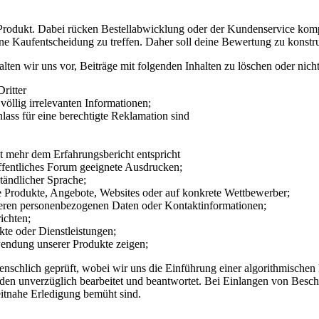
 Produkt. Dabei rücken Bestellabwicklung oder der Kundenservice komple
e Kaufentscheidung zu treffen. Daher soll deine Bewertung zu konstru
en wir uns vor, Beiträge mit folgenden Inhalten zu löschen oder nicht
ritter
völlig irrelevanten Informationen;
ss für eine berechtigte Reklamation sind
 mehr dem Erfahrungsbericht entspricht
ffentliches Forum geeignete Ausdrucken;
tändlicher Sprache;
Produkte, Angebote, Websites oder auf konkrete Wettbewerber;
ren personenbezogenen Daten oder Kontaktinformationen;
ichten;
te oder Dienstleistungen;
endung unserer Produkte zeigen;
nschlich geprüft, wobei wir uns die Einführung einer algorithmische
en unverzüglich bearbeitet und beantwortet. Bei Einlangen von Beschw
eitnahe Erledigung bemüht sind.