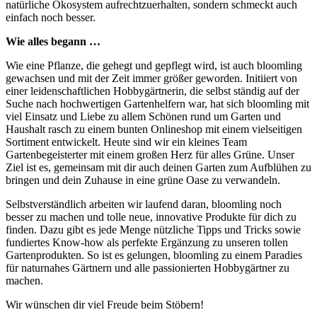
natürliche Ökosystem aufrechtzuerhalten, sondern schmeckt auch
einfach noch besser.
Wie alles begann …
Wie eine Pflanze, die gehegt und gepflegt wird, ist auch bloomling
gewachsen und mit der Zeit immer größer geworden. Initiiert von
einer leidenschaftlichen Hobbygärtnerin, die selbst ständig auf der
Suche nach hochwertigen Gartenhelfern war, hat sich bloomling mit
viel Einsatz und Liebe zu allem Schönen rund um Garten und
Haushalt rasch zu einem bunten Onlineshop mit einem vielseitigen
Sortiment entwickelt. Heute sind wir ein kleines Team
Gartenbegeisterter mit einem großen Herz für alles Grüne. Unser
Ziel ist es, gemeinsam mit dir auch deinen Garten zum Aufblühen zu
bringen und dein Zuhause in eine grüne Oase zu verwandeln.
Selbstverständlich arbeiten wir laufend daran, bloomling noch
besser zu machen und tolle neue, innovative Produkte für dich zu
finden. Dazu gibt es jede Menge nützliche Tipps und Tricks sowie
fundiertes Know-how als perfekte Ergänzung zu unseren tollen
Gartenprodukten. So ist es gelungen, bloomling zu einem Paradies
für naturnahes Gärtnern und alle passionierten Hobbygärtner zu
machen.
Wir wünschen dir viel Freude beim Stöbern!