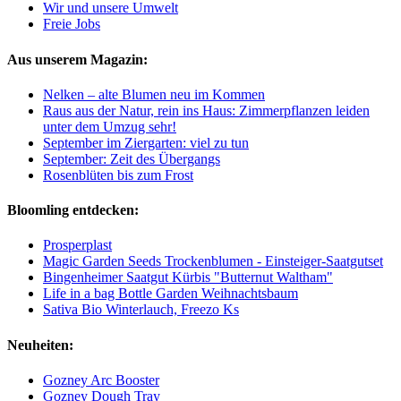
Wir und unsere Umwelt
Freie Jobs
Aus unserem Magazin:
Nelken – alte Blumen neu im Kommen
Raus aus der Natur, rein ins Haus: Zimmerpflanzen leiden
unter dem Umzug sehr!
September im Ziergarten: viel zu tun
September: Zeit des Übergangs
Rosenblüten bis zum Frost
Bloomling entdecken:
Prosperplast
Magic Garden Seeds Trockenblumen - Einsteiger-Saatgutset
Bingenheimer Saatgut Kürbis "Butternut Waltham"
Life in a bag Bottle Garden Weihnachtsbaum
Sativa Bio Winterlauch, Freezo Ks
Neuheiten:
Gozney Arc Booster
Gozney Dough Tray