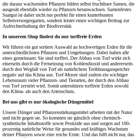
die daraus wachsenden Pflanzen bilden selbst fruchtbare Samen, die
ausgesät ebenfalls wieder zu Pflanzen heranwachsen. Samenfestes
Saatgut ist daher nicht nur perfekt für einen kunterbunten
Selbstversorgergarten, sondern leistet einen wichtigen Beitrag zur
Aufrechterhaltung der Biodiversität.
In unserem Shop findest du nur torffreie Erden
Wir führen ein gut sortiere Auswahl an hochwertigen Erden für die
unterschiedlichsten Pflanzen und Umgebungen. Dabei haben alle
eines gemeinsam: Sie sind torffrei. Der Abbau von Torf wirkt sich
einerseits durch die Freisetzung von Kohlendioxid und andererseits
durch den Wegfall von Torf als natürlichem Treibhausgasspeicher
negativ auf das Klima aus. Torf-Moore sind zudem ein wichtiger
Lebensraum vieler Pflanzen- und Tierarten, der durch den Abbau
von Torf zerstört wird. Somit unterstützen torffreie Erden sowohl
den Klima- als auch den Artenschutz.
Bei uns gibt es nur ökologische Düngemittel
Unsere Dünger und Pflanzenstärkungsmittel arbeiten mit der Natur
und nicht gegen sie. So kommen sie gänzlich ohne chemisch-
synthetische Inhaltsstoffe sowie Pestizide aus und sorgen auf 100-
prozentig natürliche Weise für gesundes und kräftiges Wachstum
deiner Pflanzen sowie eine reiche Ernte. Und das hilft nicht nur, das