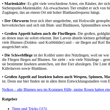
• Marienkäfer
: Es gibt viele verschiedene Arten, ein Räuber, der si
Siebenpunkt-Marienkäfer. Als erwachsenes Tier ernährt er sich von bis
Zugängen, das an einem Ort mit hoher Blattlausfrequenz hängt.
• Der Ohrwurm
freut sich über umgedrehte, mit Holzwolle gestopft
hervorkriechen und sich mit Blatt- und Blutläusen, Spinnmilben sowie 
• Großen Appetit haben auch die Florfliegen
. Die großen, goldglä
an denen man sie sofort erkennt. Ihre Larven ähneln kleinen gefräßi
viele Blumen (Dolden- und Korbblütler) und – sie fliegen auf Rot! Ihr
ausgerichtet sein.
• Die Schwebfliege
ist der Kolibri unter den Nützlingen, weil sie w
die Fliegen fliegen auf Blumen. Sie zieht – wie viele Nützlinge – gern
sie bestimmte Insekten anstechen, um ihre Eier abzulegen. Die Liste 
Käferlarven sowie Blattläuse.
• Großen Appetit auf Insekten haben auch Wespen, Spinnen, Ma
ist. Denn nur hier finden sie in allen ihren Entwicklungsstadien vo
Nelken – alte Blumen neu im Kommen
Hilfe, meine Rosen haben ein
Ratgeber
Tipps und Tricks
(115)