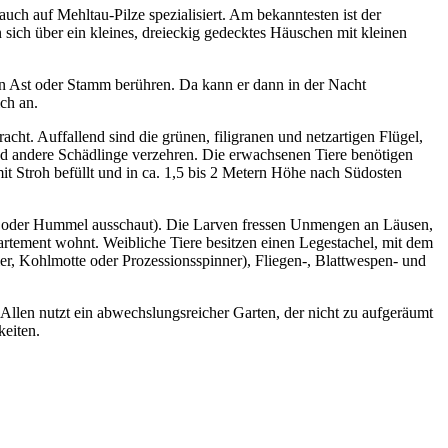
auch auf Mehltau-Pilze spezialisiert. Am bekanntesten ist der
n sich über ein kleines, dreieckig gedecktes Häuschen mit kleinen
nen Ast oder Stamm berühren. Da kann er dann in der Nacht
ch an.
t. Auffallend sind die grünen, filigranen und netzartigen Flügel,
und andere Schädlinge verzehren. Die erwachsenen Tiere benötigen
mit Stroh befüllt und in ca. 1,5 bis 2 Metern Höhe nach Südosten
espe oder Hummel ausschaut). Die Larven fressen Unmengen an Läusen,
rtement wohnt. Weibliche Tiere besitzen einen Legestachel, mit dem
ler, Kohlmotte oder Prozessionsspinner), Fliegen-, Blattwespen- und
 Allen nutzt ein abwechslungsreicher Garten, der nicht zu aufgeräumt
keiten.