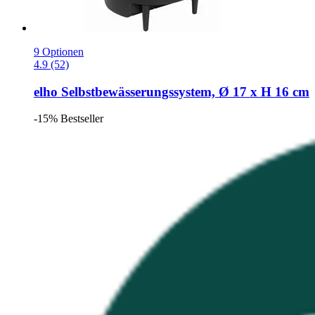
9 Optionen
4.9 (52)
elho
Selbstbewässerungssystem, Ø 17 x H 16 cm
-15%
Bestseller