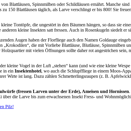
ch von Blattläusen, Spinnmilben oder Schildläusen ernährt. Manche sind 
 zu 150 Blattläusen täglich, als Larve verschlingt er bis 800! Sie freue
e kleine Tontöpfe, die ungestört in den Bäumen hängen, so dass sie ei
anderen kleine Insekten satt fressen. Auch in Rosenkugeln siedelt er si
nzenden Augen haben der Florfliege auch den Namen Goldauge eingebrach
gen „Krokodilen“, die mit Vorliebe Blattläuse, Blutläuse, Spinnmilben 
 Holzquartier mit vielen Öffnungen sollte daher rot angestrichen sein, 
ie der kleine Vogel in der Luft „stehen“ kann (und wie eine kleine W
e in ein
Insektenhotel
, wo auch die Schlupffliege in einem Moos-Appa
ihrer Wirte ist lang. Dazu zählen Schmetterlingsraupen (z. B. Apfelwick
ulwürfe (fressen Larven unter der Erde), Ameisen und Hornissen
.
m Ei über die Larve bis zum erwachsenen Insekt Fress- und Wohnmöglich
en Pilz!