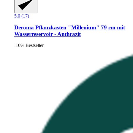
5.0 (17)
Deroma
Pflanzkasten "Millenium" 79 cm mit
Wasserreservoir -​ Anthrazit
-10%
Bestseller