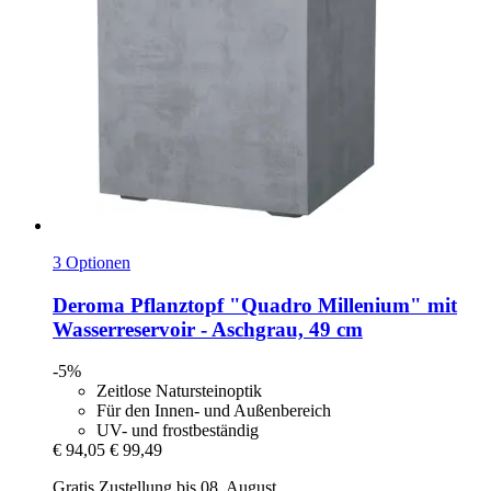
3 Optionen
Deroma
Pflanztopf "Quadro Millenium" mit
Wasserreservoir -​ Aschgrau, 49 cm
-5%
Zeitlose Natursteinoptik
Für den Innen- und Außenbereich
UV- und frostbeständig
€ 94,05
€ 99,49
Gratis Zustellung bis 08. August