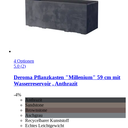
4 Optionen
5.0 (2)
Deroma
Pflanzkasten "Millenium" 59 cm mit
Wasserreservoir , Anthrazit
-4%
Anthrazit
Sandstone
Brownstone
Aschgrau
Recycelbarer Kunststoff
Echtes Leichtgewicht