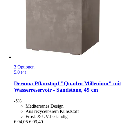
3 Optionen
5.0 (4)
Deroma
Pflanztopf "Quadro Millenium" mit
Wasserreservoir -​ Sandstone, 49 cm
-5%
Mediterranes Design
Aus recycelbarem Kunststoff
Frost- & UV-beständig
€ 94,05
€ 99,49