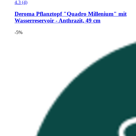
4.3 (4)
Deroma
Pflanztopf "Quadro Millenium" mit
Wasserreservoir -​ Anthrazit, 49 cm
-5%