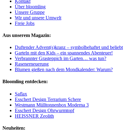
Kontakt
Über bloomling
Unsere Gruppe
Wir und unsere Umwelt
Freie Jobs
Aus unserem Magazin:
Duftender Advent(s)kranz – symbolbehaftet und beliebt
Garteln mit den Kids – ein spannendes Abenteuer!
Verbrannter Grasteppich im Garten… was tun?
Rasenerneuerung
Blumen gießen nach dem Mondkalender: Warum?
Bloomling entdecken:
Saflax
Esschert Design Terrarium Schere
Westmann Mülltonnenbox Moderna 3
Esschert Design Ohrwurmtopf
HEISSNER Zeolith
Neuheiten: