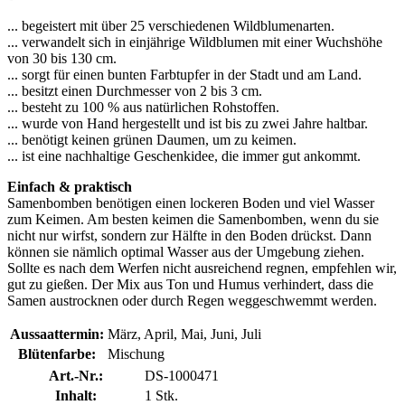
... begeistert mit über 25 verschiedenen Wildblumenarten.
... verwandelt sich in einjährige Wildblumen mit einer Wuchshöhe
von 30 bis 130 cm.
... sorgt für einen bunten Farbtupfer in der Stadt und am Land.
... besitzt einen Durchmesser von 2 bis 3 cm.
... besteht zu 100 % aus natürlichen Rohstoffen.
... wurde von Hand hergestellt und ist bis zu zwei Jahre haltbar.
... benötigt keinen grünen Daumen, um zu keimen.
... ist eine nachhaltige Geschenkidee, die immer gut ankommt.
Einfach & praktisch
Samenbomben benötigen einen lockeren Boden und viel Wasser
zum Keimen. Am besten keimen die Samenbomben, wenn du sie
nicht nur wirfst, sondern zur Hälfte in den Boden drückst. Dann
können sie nämlich optimal Wasser aus der Umgebung ziehen.
Sollte es nach dem Werfen nicht ausreichend regnen, empfehlen wir,
gut zu gießen. Der Mix aus Ton und Humus verhindert, dass die
Samen austrocknen oder durch Regen weggeschwemmt werden.
Aussaattermin:
März, April, Mai, Juni, Juli
Blütenfarbe:
Mischung
Art.-Nr.:
DS-1000471
Inhalt:
1 Stk.