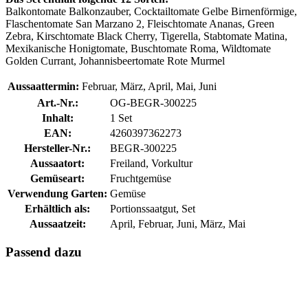
Balkontomate Balkonzauber, Cocktailtomate Gelbe Birnenförmige,
Flaschentomate San Marzano 2, Fleischtomate Ananas, Green
Zebra, Kirschtomate Black Cherry, Tigerella, Stabtomate Matina,
Mexikanische Honigtomate, Buschtomate Roma, Wildtomate
Golden Currant, Johannisbeertomate Rote Murmel
Aussaattermin:
Februar, März, April, Mai, Juni
Art.-Nr.:
OG-BEGR-300225
Inhalt:
1 Set
EAN:
4260397362273
Hersteller-Nr.:
BEGR-300225
Aussaatort:
Freiland, Vorkultur
Gemüseart:
Fruchtgemüse
Verwendung Garten:
Gemüse
Erhältlich als:
Portionssaatgut, Set
Aussaatzeit:
April, Februar, Juni, März, Mai
Passend dazu