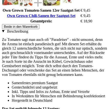
Own Grown Tomaten-Samen 12er Saatgut-Set
€ 9,45
Own Grown Chili-Samen 8er Saatgut-Set
€ 9,45
Gesamtpreis:
€ 18,90
Beide in den Warenkorb
Beschreibung
Zu Tomaten sagt man auch oft "Paradeiser" - nicht umsonst, denn
ihr Aroma ist einfach paradiesisch gut! Mit diesem Set erhältst du
gleich 12 unterschiedliche Sorten, die sich nicht nur optisch, sondern
auch geschmacklich voneinander unterscheiden. Auf der Rückseite
jeder Tüte findest du Tipps für die Aussaat, Ernte und vieles mehr.
Je nach Sorte ist die Anzucht im Kübel, Gewächshaus oder
Gemüsebeet möglich. Teste dich selbst durch den Tomaten-
Dschungel oder verschenke das Set an einen lieben Menschen, der
von Tomaten ebenfalls nicht genug bekommen kann.
Samenfestes premium Saatgut
Gentechnikfrei und ungebeizt
Inkl. Tipps und Infos zu Anbau, Ernte und Verzehr
In Werkstätten für Menschen mit Behinderung konfektioniert
Hergestellt in Deutschland
Das Set enthält folgende 12 Sorten: