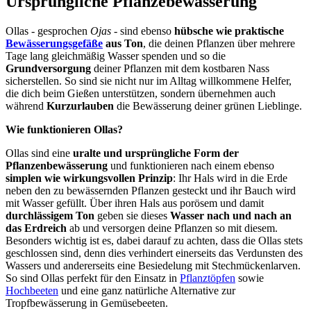
Ursprüngliche Pflanzebewässerung
Ollas - gesprochen
Ojas
- sind ebenso
hübsche wie praktische
Bewässerungsgefäße
aus Ton
, die deinen Pflanzen über mehrere
Tage lang gleichmäßig Wasser spenden und so die
Grundversorgung
deiner Pflanzen mit dem kostbaren Nass
sicherstellen. So sind sie nicht nur im Alltag willkommene Helfer,
die dich beim Gießen unterstützen, sondern übernehmen auch
während
Kurzurlauben
die Bewässerung deiner grünen Lieblinge.
Wie funktionieren Ollas?
Ollas sind eine
uralte und ursprüngliche Form der
Pflanzenbewässerung
und funktionieren nach einem ebenso
simplen wie wirkungsvollen Prinzip
: Ihr Hals wird in die Erde
neben den zu bewässernden Pflanzen gesteckt und ihr Bauch wird
mit Wasser gefüllt. Über ihren Hals aus porösem und damit
durchlässigem Ton
geben sie dieses
Wasser nach und nach an
das Erdreich
ab und versorgen deine Pflanzen so mit diesem.
Besonders wichtig ist es, dabei darauf zu achten, dass die Ollas stets
geschlossen sind, denn dies verhindert einerseits das Verdunsten des
Wassers und andererseits eine Besiedelung mit Stechmückenlarven.
So sind Ollas perfekt für den Einsatz in
Pflanztöpfen
sowie
Hochbeeten
und eine ganz natürliche Alternative zur
Tropfbewässerung in Gemüsebeeten.