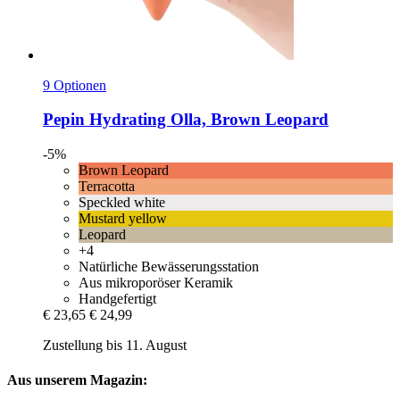
9 Optionen
Pepin
Hydrating Olla, Brown Leopard
-5%
Brown Leopard
Terracotta
Speckled white
Mustard yellow
Leopard
+4
Natürliche Bewässerungsstation
Aus mikroporöser Keramik
Handgefertigt
€ 23,65
€ 24,99
Zustellung bis 11. August
Aus unserem Magazin: