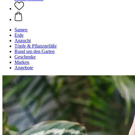
Samen
Erde
Anzucht
Töpfe & Pflanzgefäße
Rund um den Garten
Geschenke
Marken
Angebote