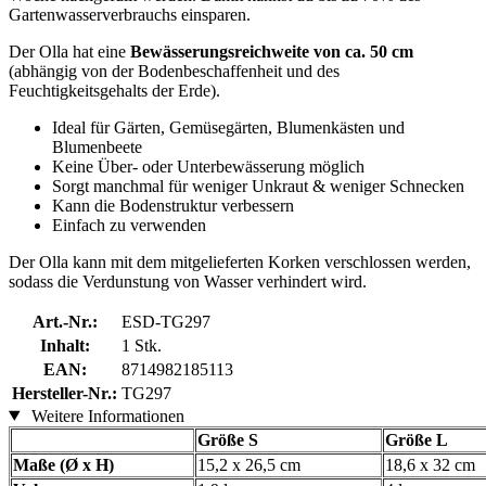
Gartenwasserverbrauchs einsparen.
Der Olla hat eine
Bewässerungsreichweite von ca. 50 cm
(abhängig von der Bodenbeschaffenheit und des
Feuchtigkeitsgehalts der Erde).
Ideal für Gärten, Gemüsegärten, Blumenkästen und
Blumenbeete
Keine Über- oder Unterbewässerung möglich
Sorgt manchmal für weniger Unkraut & weniger Schnecken
Kann die Bodenstruktur verbessern
Einfach zu verwenden
Der Olla kann mit dem mitgelieferten Korken verschlossen werden,
sodass die Verdunstung von Wasser verhindert wird.
Art.-Nr.:
ESD-TG297
Inhalt:
1 Stk.
EAN:
8714982185113
Hersteller-Nr.:
TG297
Weitere Informationen
Größe S
Größe L
Maße (Ø x H)
15,2 x 26,5 cm
18,6 x 32 cm