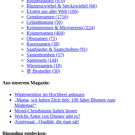
Blumensamen (970)
Blumenzwiebel & Steckzwiebel (66)
Exoten aus aller Welt (166)
Gemüsesamen (1716)
Gründüngung (50)
Keimsprossen & Microgreens (224)
Kräutersamen (404)
Obstsamen (71)
Rasensamen (38)
Saatbänder & Saatscheiben (91)
Samenbomben (57)
Samensets (144)
Wiesensamen (18)
🌸 Bestseller (50)
Aus unserem Magazin:
Wintergemüse im Hochbeet anbauen
„Mama, wir haben Dich lieb: 100 Jahre Blumen zum
Muttertag!“
Mond-Christbäume halten länger
Welche Arten von Dünger gibt es?
Austrosaat - Qualität, die man sät!
Bloomling entdecken: