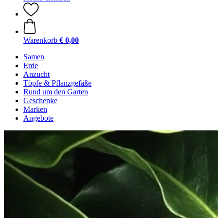
Warenkorb
€ 0,00
Samen
Erde
Anzucht
Töpfe & Pflanzgefäße
Rund um den Garten
Geschenke
Marken
Angebote