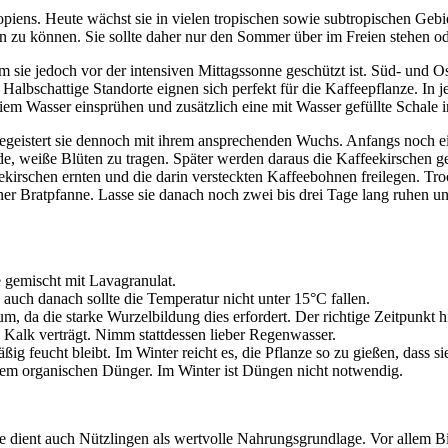
piens. Heute wächst sie in vielen tropischen sowie subtropischen Gebi
ben zu können. Sie sollte daher nur den Sommer über im Freien stehen o
 dem sie jedoch vor der intensiven Mittagssonne geschützt ist. Süd- und
Halbschattige Standorte eignen sich perfekt für die Kaffeepflanze. In je
eiem Wasser einsprühen und zusätzlich eine mit Wasser gefüllte Schale i
 begeistert sie dennoch mit ihrem ansprechenden Wuchs. Anfangs noch 
ende, weiße Blüten zu tragen. Später werden daraus die Kaffeekirschen 
eekirschen ernten und die darin versteckten Kaffeebohnen freilegen. 
iner Bratpfanne. Lasse sie danach noch zwei bis drei Tage lang ruhen u
 gemischt mit Lavagranulat.
auch danach sollte die Temperatur nicht unter 15°C fallen.
um, da die starke Wurzelbildung dies erfordert. Der richtige Zeitpunkt hi
 Kalk verträgt. Nimm stattdessen lieber Regenwasser.
 feucht bleibt. Im Winter reicht es, die Pflanze so zu gießen, dass sie
em organischen Dünger. Im Winter ist Düngen nicht notwendig.
sie dient auch Nützlingen als wertvolle Nahrungsgrundlage. Vor allem B