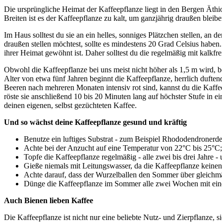
Die ursprüngliche Heimat der Kaffeepflanze liegt in den Bergen Äthio
Breiten ist es der Kaffeepflanze zu kalt, um ganzjährig draußen blei
Im Haus solltest du sie an ein helles, sonniges Plätzchen stellen, an
draußen stellen möchtest, sollte es mindestens 20 Grad Celsius haben. 
ihrer Heimat gewöhnt ist. Daher solltest du die regelmäßig mit kalkfr
Obwohl die Kaffeepflanze bei uns meist nicht höher als 1,5 m wird,
Alter von etwa fünf Jahren beginnt die Kaffeepflanze, herrlich duft
Beeren nach mehreren Monaten intensiv rot sind, kannst du die Kaff
röste sie anschließend 10 bis 20 Minuten lang auf höchster Stufe in e
deinen eigenen, selbst gezüchteten Kaffee.
Und so wächst deine Kaffeepflanze gesund und kräftig
Benutze ein luftiges Substrat - zum Beispiel Rhododendronerde
Achte bei der Anzucht auf eine Temperatur von 22°C bis 25°C; 
Topfe die Kaffeepflanze regelmäßig - alle zwei bis drei Jahre - 
Gieße niemals mit Leitungswasser, da die Kaffeepflanze keinen
Achte darauf, dass der Wurzelballen den Sommer über gleichmäßig
Dünge die Kaffeepflanze im Sommer alle zwei Wochen mit ein
Auch Bienen lieben Kaffee
Die Kaffeepflanze ist nicht nur eine beliebte Nutz- und Zierpflanze, 