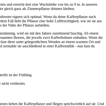
eten und erreicht dort eine Wuchshöhe von bis zu 9 m. In unseren
der gleich ganz als Zimmerpflanze drinnen bleiben.
 Ostfenster eignen sich optimal. Wenn du deine Kaffeepflanze nach
dem Fall liebt die Pflanze eine hohe Luftfeuchtigkeit, wie sie sie aus
n der Nähe der Pflanze aufstellen.
einstämmig, wird sie mit den Jahren zunehmend buschig. Ab einem
genannten Beeren, die jeweils zwei Kaffeebohnen enthalten. Wenn die
Trockne diese unter gelegentlichem Wenden an einem warmen Ort und
nd zermahle sie anschließend in einer Kaffeemühle - nun hast du
erfür ist der Frühling.
 nicht verdurstet.
ienen lieben die Kaffeepflanze und fliegen sprichwörtlich auf sie. Und