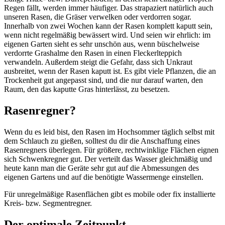
Regen fällt, werden immer häufiger. Das strapaziert natürlich auch
unseren Rasen, die Gräser verwelken oder verdorren sogar.
Innerhalb von zwei Wochen kann der Rasen komplett kaputt sein,
wenn nicht regelmäßig bewässert wird. Und seien wir ehrlich: im
eigenen Garten sieht es sehr unschön aus, wenn büschelweise
verdorrte Grashalme den Rasen in einen Fleckerlteppich
verwandeln. Außerdem steigt die Gefahr, dass sich Unkraut
ausbreitet, wenn der Rasen kaputt ist. Es gibt viele Pflanzen, die an
Trockenheit gut angepasst sind, und die nur darauf warten, den
Raum, den das kaputte Gras hinterlässt, zu besetzen.
Rasenregner?
Wenn du es leid bist, den Rasen im Hochsommer täglich selbst mit
dem Schlauch zu gießen, solltest du dir die Anschaffung eines
Rasenregners überlegen. Für größere, rechtwinklige Flächen eignen
sich Schwenkregner gut. Der verteilt das Wasser gleichmäßig und
heute kann man die Geräte sehr gut auf die Abmessungen des
eigenen Gartens und auf die benötigte Wassermenge einstellen.
Für unregelmäßige Rasenflächen gibt es mobile oder fix installierte
Kreis- bzw. Segmentregner.
Der optimale Zeitpunkt