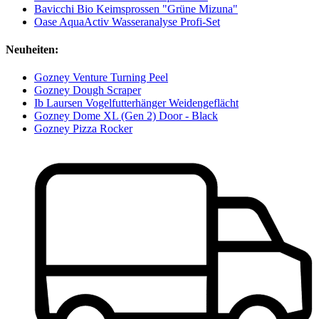
Bavicchi Bio Keimsprossen "Grüne Mizuna"
Oase AquaActiv Wasseranalyse Profi-Set
Neuheiten:
Gozney Venture Turning Peel
Gozney Dough Scraper
Ib Laursen Vogelfutterhänger Weidengeflächt
Gozney Dome XL (Gen 2) Door - Black
Gozney Pizza Rocker