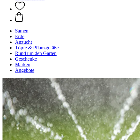
Samen
Erde
Anzucht
Töpfe & Pflanzgefäße
Rund um den Garten
Geschenke
Marken
Angebote