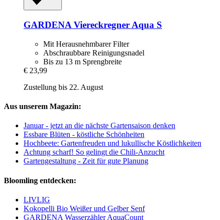
GARDENA
Viereckregner Aqua S
Mit Herausnehmbarer Filter
Abschraubbare Reinigungsnadel
Bis zu 13 m Sprengbreite
€ 23,99
Zustellung bis 22. August
Aus unserem Magazin:
Januar - jetzt an die nächste Gartensaison denken
Essbare Blüten - köstliche Schönheiten
Hochbeete: Gartenfreuden und lukullische Köstlichkeiten
Achtung scharf! So gelingt die Chili-Anzucht
Gartengestaltung - Zeit für gute Planung
Bloomling entdecken:
LIVLIG
Kokopelli Bio Weißer und Gelber Senf
GARDENA Wasserzähler AquaCount