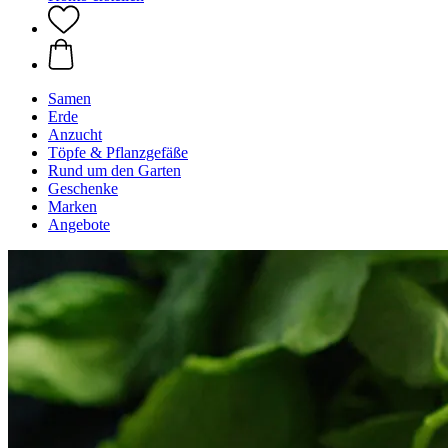
Samen
Erde
Anzucht
Töpfe & Pflanzgefäße
Rund um den Garten
Geschenke
Marken
Angebote