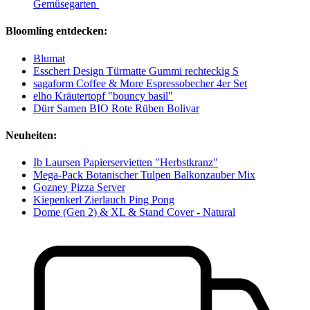
Gemüsegarten
Bloomling entdecken:
Blumat
Esschert Design Türmatte Gummi rechteckig S
sagaform Coffee & More Espressobecher 4er Set
elho Kräutertopf "bouncy basil"
Dürr Samen BIO Rote Rüben Bolivar
Neuheiten:
Ib Laursen Papierservietten "Herbstkranz"
Mega-Pack Botanischer Tulpen Balkonzauber Mix
Gozney Pizza Server
Kiepenkerl Zierlauch Ping Pong
Dome (Gen 2) & XL & Stand Cover - Natural