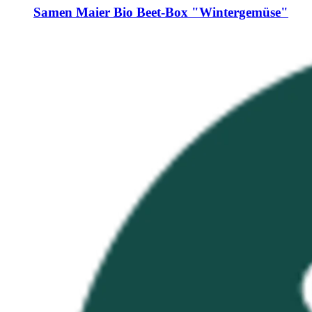
Samen Maier
Bio Beet-​Box "Wintergemüse"