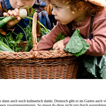
n dann auch noch kulinarisch dankt. Dennoch gibt es im Garten auch v
tionen zusammengetragen. So musst du diese nicht erst durch ausprobier