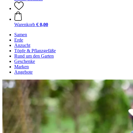
Warenkorb
€ 0,00
Samen
Erde
Anzucht
Töpfe & Pflanzgefäße
Rund um den Garten
Geschenke
Marken
Angebote