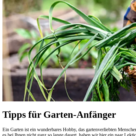
Tipps für Garten-Anfänger
Ein Garten ist ein wunderbares Hobby, das gartenverliebten Mensche
es bei Ihnen nicht ganz so lange dauert, haben wir hier ein paar Lek