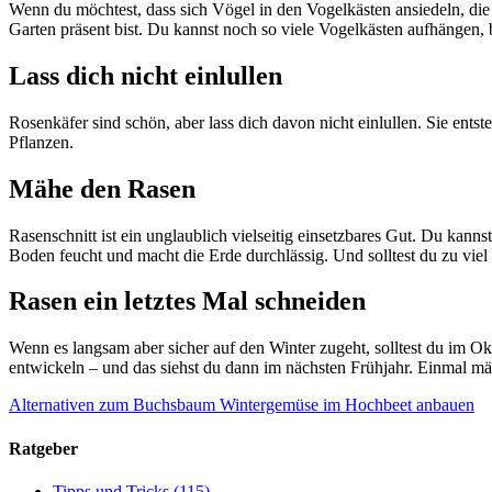
Wenn du möchtest, dass sich Vögel in den Vogelkästen ansiedeln, die
Garten präsent bist. Du kannst noch so viele Vogelkästen aufhängen, bi
Lass dich nicht einlullen
Rosenkäfer sind schön, aber lass dich davon nicht einlullen. Sie ent
Pflanzen.
Mähe den Rasen
Rasenschnitt ist ein unglaublich vielseitig einsetzbares Gut. Du ka
Boden feucht und macht die Erde durchlässig. Und solltest du zu vi
Rasen ein letztes Mal schneiden
Wenn es langsam aber sicher auf den Winter zugeht, solltest du im O
entwickeln – und das siehst du dann im nächsten Frühjahr. Einmal mäh
Alternativen zum Buchsbaum
Wintergemüse im Hochbeet anbauen
Ratgeber
Tipps und Tricks
(115)