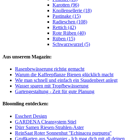
Karotten (96)
Knollensellerie (18)
Pastinake (15)
Radieschen (108)
Rettich (42)
Rote Rüben (40)
Rüben (15)
Schwarzwurzel (5)
Aus unserem Magazin:
Rasenbewässerung richtig gemacht
Warum die Kaffeepflanze Bienen glücklich macht
Wie man schnell und einfach ein Staudenbeet anlegt
Wasser sparen mit Tropfbewässerung
Gartengestaltung - Zeit für gute Planung
Bloomling entdecken:
Esschert Design
GARDENA Cleansystem Stiel
Dürr Samen Riesen-Strahlen-Aster
ReinSaat Roter Sonnenhut ''Echinacea purpurea''
Grußkarten aus Saatpapier - Ich mag dich mit all deinen