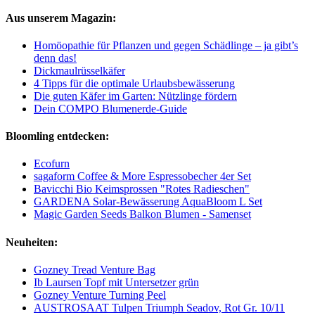
Aus unserem Magazin:
Homöopathie für Pflanzen und gegen Schädlinge – ja gibt’s
denn das!
Dickmaulrüsselkäfer
4 Tipps für die optimale Urlaubsbewässerung
Die guten Käfer im Garten: Nützlinge fördern
Dein COMPO Blumenerde-Guide
Bloomling entdecken:
Ecofurn
sagaform Coffee & More Espressobecher 4er Set
Bavicchi Bio Keimsprossen "Rotes Radieschen"
GARDENA Solar-Bewässerung AquaBloom L Set
Magic Garden Seeds Balkon Blumen - Samenset
Neuheiten:
Gozney Tread Venture Bag
Ib Laursen Topf mit Untersetzer grün
Gozney Venture Turning Peel
AUSTROSAAT Tulpen Triumph Seadov, Rot Gr. 10/11