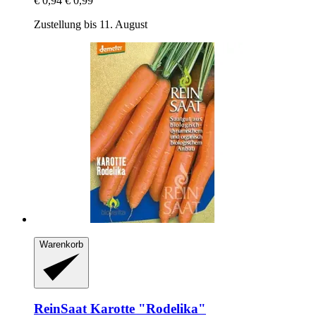
€ 0,94
€ 0,99
Zustellung bis 11. August
Warenkorb
ReinSaat
Karotte "Rodelika"