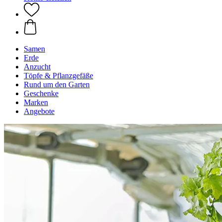
Samen
Erde
Anzucht
Töpfe & Pflanzgefäße
Rund um den Garten
Geschenke
Marken
Angebote