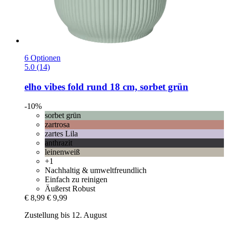
6 Optionen
5.0 (14)
elho
vibes fold rund 18 cm, sorbet grün
-10%
sorbet grün
zartrosa
zartes Lila
anthrazit
leinenweiß
+1
Nachhaltig & umweltfreundlich
Einfach zu reinigen
Äußerst Robust
€ 8,99
€ 9,99
Zustellung bis 12. August