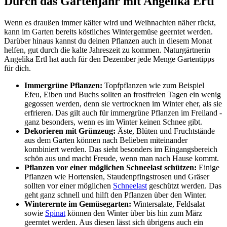
Durch das Gartenjahr mit Angelika Ertl
Wenn es draußen immer kälter wird und Weihnachten näher rückt,
kann im Garten bereits köstliches Wintergemüse geerntet werden.
Darüber hinaus kannst du deinen Pflanzen auch in diesem Monat
helfen, gut durch die kalte Jahreszeit zu kommen. Naturgärtnerin
Angelika Ertl hat auch für den Dezember jede Menge Gartentipps
für dich.
Immergrüne Pflanzen:
Topfpflanzen wie zum Beispiel
Efeu, Eiben und Buchs sollten an frostfreien Tagen ein wenig
gegossen werden, denn sie vertrocknen im Winter eher, als sie
erfrieren. Das gilt auch für immergrüne Pflanzen im Freiland -
ganz besonders, wenn es im Winter keinen Schnee gibt.
Dekorieren mit Grünzeug:
Äste, Blüten und Fruchtstände
aus dem Garten können nach Belieben miteinander
kombiniert werden. Das sieht besonders im Eingangsbereich
schön aus und macht Freude, wenn man nach Hause kommt.
Pflanzen vor einer möglichen Schneelast schützen:
Einige
Pflanzen wie Hortensien, Staudenpfingstrosen und Gräser
sollten vor einer möglichen
Schneelast
geschützt werden. Das
geht ganz schnell und hilft den Pflanzen über den Winter.
Winterernte im Gemüsegarten:
Wintersalate, Feldsalat
sowie
Spinat
können den Winter über bis hin zum März
geerntet werden. Aus diesen lässt sich übrigens auch ein