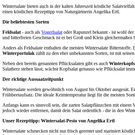
Wintersalate bieten auch in der kalten Jahreszeit köstliche Salatviel
einen köstlichen Rezepttipp von Naturgärtnerin Angelika Ertl.
Die beliebtesten Sorten
Feldsalat
- auch als
Vogerlsalat
oder Rapunzel bekannt - ist wohl der
und bitterfreien Geschmack ist er bei Groß und Klein gleichermaßen b
Anders als Feldsalate enthalten die meisten Wintersalate Bitterstoffe
Winterportulak
zählt zu den eher unbekannten Sorten, ist mit seinen
Neben den bereits genannten Pflücksalaten gibt es auch
Winterkopfs
Salatherz stehen lässt, wächst Kopfsalat genauso wie Pflücksalat imm
Der richtige Aussaatzeitpunkt
Wintersalate werden gewöhnlich von August bis Oktober ausgesät. Ei
Frühbeetaufsatz. Die ideale Keimtemperatur liegt für die meisten Sor
Anfangs kann es sinnvoll sein, die zarten Salatpflänzchen mit einem 
jedoch wieder entfernen, damit dein Salat ordentlich - die in den Wi
Unser Rezepttipp: Wintersalat-Pesto von Angelika Ertl
Wintersalate schmecken nicht nur frisch geerntet und mariniert köstli