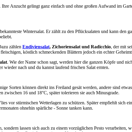
falt. Ihre Anzucht gelingt ganz einfach und ohne großen Aufwand im Gar
 bekannteste Wintersalat. Er zählt zu den Pflücksalaten und kann den 
eliebt.
. Dazu zählen
Endiviensalat
, Zichoriensalat und Radicchio
, der mit s
 fleischigen, köstlich schmeckenden Blättern jedoch ein echter Geheimt
alat
. Wie der Name schon sagt, werden hier die ganzen Köpfe und nicht
er wieder nach und du kannst laufend frischen Salat ernten.
nige Sorten können direkt ins Freiland gesät werden, andere sind etwa
ten zwischen 16 und 18°C, später tolerieren sie auch Minusgrade.
Vlies vor stürmischen Wetterlagen zu schützen. Später empfiehlt sich ei
ntermonaten ohnehin spärliche - Sonne tanken kann.
ch, sondern lassen sich auch zu einem vorzüglichen Pesto verarbeiten, 