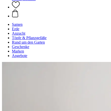
Samen
Erde
Anzucht
Töpfe & Pflanzgefäße
Rund um den Garten
Geschenke
Marken
Angebote