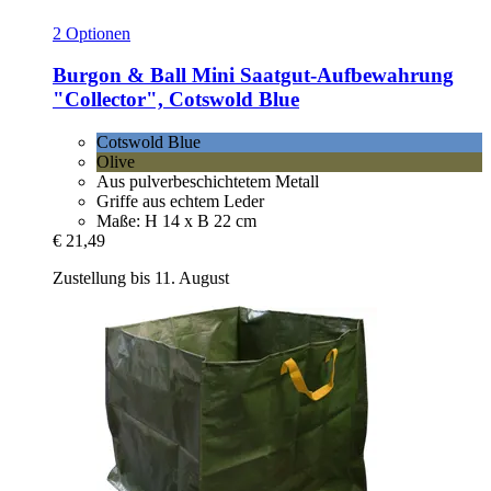
2 Optionen
Burgon & Ball
Mini Saatgut-​Aufbewahrung
"Collector", Cotswold Blue
Cotswold Blue
Olive
Aus pulverbeschichtetem Metall
Griffe aus echtem Leder
Maße: H 14 x B 22 cm
€ 21,49
Zustellung bis 11. August