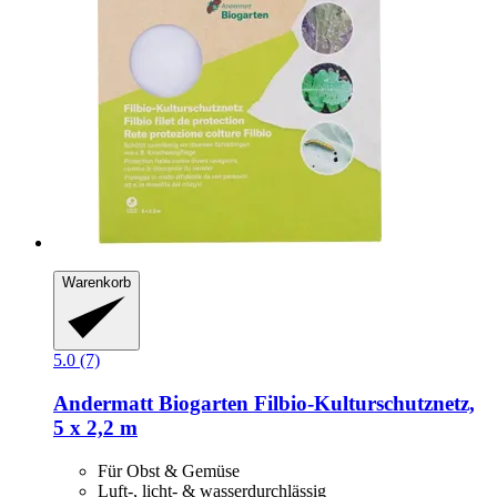
Warenkorb
5.0 (7)
Andermatt Biogarten
Filbio-​Kulturschutznetz,
5 x 2,2 m
Für Obst & Gemüse
Luft-, licht- & wasserdurchlässig