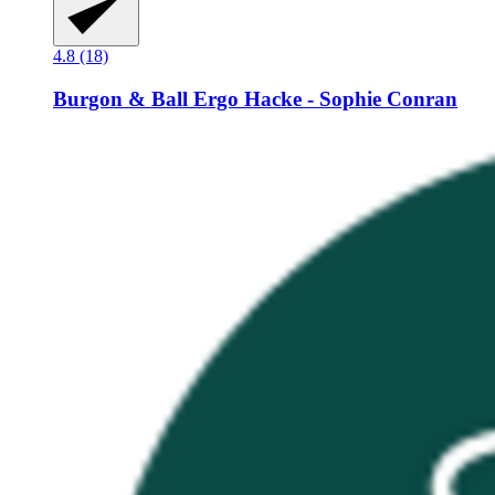
4.8 (18)
Burgon & Ball
Ergo Hacke -​ Sophie Conran