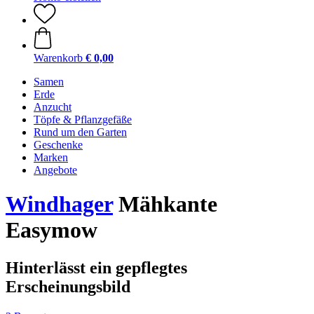
Warenkorb
€ 0,00
Samen
Erde
Anzucht
Töpfe & Pflanzgefäße
Rund um den Garten
Geschenke
Marken
Angebote
Windhager
Mähkante
Easymow
Hinterlässt ein gepflegtes
Erscheinungsbild