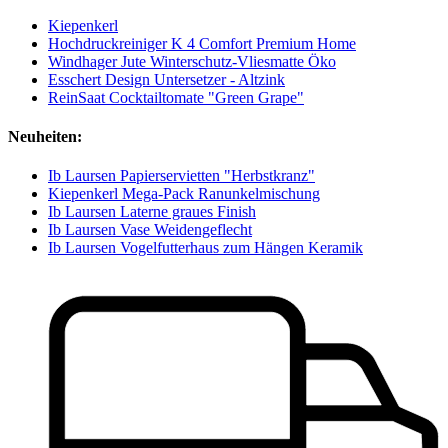
Kiepenkerl
Hochdruckreiniger K 4 Comfort Premium Home
Windhager Jute Winterschutz-Vliesmatte Öko
Esschert Design Untersetzer - Altzink
ReinSaat Cocktailtomate "Green Grape"
Neuheiten:
Ib Laursen Papierservietten "Herbstkranz"
Kiepenkerl Mega-Pack Ranunkelmischung
Ib Laursen Laterne graues Finish
Ib Laursen Vase Weidengeflecht
Ib Laursen Vogelfutterhaus zum Hängen Keramik