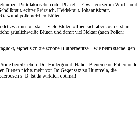
illeblumen, Portulakröschen oder Phacelia. Etwas größer im Wuchs und
höllkraut, echter Erdrauch, Heidekraut, Johanniskraut,
ktar- und pollenreichen Blüten.
det zwar im Juli statt – viele Blüten öffnen sich aber auch erst im
che grünlichweiße Blüten und damit viel Nektar (auch Pollen),
guckt, eignet sich die schöne Blutberberitze – wie beim stacheligen
orte bereit stehen. Der Hintergrund: Haben Bienen eine Futterquelle
enden Bienen nichts mehr vor. Im Gegensatz zu Hummeln, die
erbusch z. B. ist da wirklich optimal!