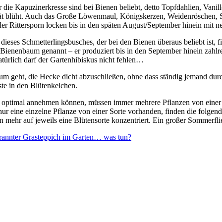
r die Kapuzinerkresse sind bei Bienen beliebt, detto Topfdahlien, Van
spät blüht. Auch das Große Löwenmaul, Königskerzen, Weidenröschen, Sc
r Rittersporn locken bis in den späten August/September hinein mit ne
ieses Schmetterlingsbusches, der bei den Bienen überaus beliebt ist, fin
enenbaum genannt – er produziert bis in den September hinein zahlrei
türlich darf der Gartenhibiskus nicht fehlen…
 geht, die Hecke dicht abzuschließen, ohne dass ständig jemand durch
te in den Blütenkelchen.
ch optimal annehmen können, müssen immer mehrere Pflanzen von einer S
 nur eine einzelne Pflanze von einer Sorte vorhanden, finden die folg
ehr auf jeweils eine Blütensorte konzentriert. Ein großer Sommerflied
rannter Grasteppich im Garten… was tun?