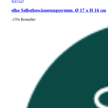
4.9 (52)
elho
Selbstbewässerungssystem, Ø 17 x H 16 cm
-15%
Bestseller