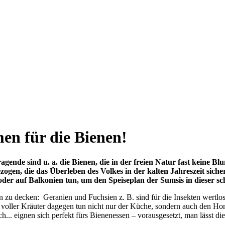
en für die Bienen!
agende sind u. a. die Bienen, die in der freien Natur fast keine B
en, die das Überleben des Volkes in der kalten Jahreszeit sicher
oder auf Balkonien tun, um den Speiseplan der Sumsis in dieser 
n zu decken: Geranien und Fuchsien z. B. sind für die Insekten wertlo
 voller Kräuter dagegen tun nicht nur der Küche, sondern auch den H
h... eignen sich perfekt fürs Bienenessen – vorausgesetzt, man lässt di