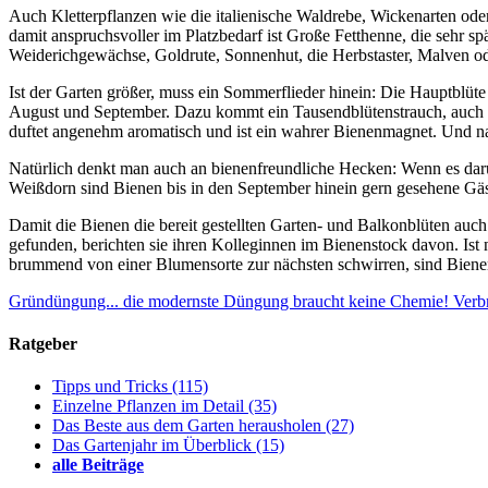
Auch Kletterpflanzen wie die italienische Waldrebe, Wickenarten ode
damit anspruchsvoller im Platzbedarf ist Große Fetthenne, die sehr 
Weiderichgewächse, Goldrute, Sonnenhut, die Herbstaster, Malven ode
Ist der Garten größer, muss ein Sommerflieder hinein: Die Hauptblüte d
August und September. Dazu kommt ein Tausendblütenstrauch, auch Bi
duftet angenehm aromatisch und ist ein wahrer Bienenmagnet. Und na
Natürlich denkt man auch an bienenfreundliche Hecken: Wenn es darum
Weißdorn sind Bienen bis in den September hinein gern gesehene Gäs
Damit die Bienen die bereit gestellten Garten- und Balkonblüten au
gefunden, berichten sie ihren Kolleginnen im Bienenstock davon. Ist
brummend von einer Blumensorte zur nächsten schwirren, sind Bienen m
Gründüngung... die modernste Düngung braucht keine Chemie!
Verb
Ratgeber
Tipps und Tricks
(115)
Einzelne Pflanzen im Detail
(35)
Das Beste aus dem Garten herausholen
(27)
Das Gartenjahr im Überblick
(15)
alle Beiträge