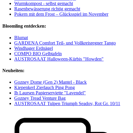
Wurmkompost - selbst gemacht
Rasenbewässerung richtig gemacht
Pokern mit dem Frost – Glücksspiel im November
Bloomling entdecken:
Blumat
GARDENA Comfort Teil- und Vollkreisregner Tango
Windhager Erdnägel
COMPO BIO Gelbtafeln
AUSTROSAAT Halloween-Kürbis "Howden"
Neuheiten:
Gozney Dome (Gen 2) Mantel - Black
Kiepenkerl Zierlauch Ping Pong
Ib Laursen Papierserviette "Lavendel"
Gozney Tread Venture Bag
AUSTROSAAT Tulpen Triumph Seadov, Rot Gr. 10/11