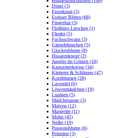
Blumenmischungen (106)
Distel (3)
Eisenkraut (3)
Essbare Blüten (68)
Fingerhut (3)
Fleißiges Lieschen (1)
Flieder (5)
Fuchsschwanz (3)
Gänseblümchen (5)
Glockenblume (8)
Husarenknopf (2)
Jungfer im Grünen (10)
Kapuzinerkresse (34)
Kletterer & Schlinger (47)
Kornblumen (28)
Lavendel (6)
Löwenmäulchen (19)
Lupinen (5)
Mädchenauge (3)
Malven (12)
Margerite (11)
Mohn (45)
Nelke (19)
Passionsblume (6)
Petunien (3)