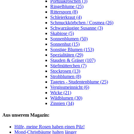
Portulakröschen (3)
Ringelblume (25)
Rittersporn (8)
Schleierkraut (4)
Schmuckkörbchen / Cosmea (26)
Schwarzäugige Susanne (3)
Skabiose (5)
Sonnenblumen (50)
Sonnenhut (15)
Sonstige Blumen (153)
Spezialitäten (29)
Stauden & Gräser (107)
Stiefmütterchen (7)
Stockrosen (13)
Strohblumen (8)
Tagetes - Studentenblume (25)
Vergissmeinnicht (6)
Wicke (21)
Wildblumen (30)
Zinnien (34)
Aus unserem Magazin:
Hilfe, meine Rosen haben einen Pilz!
Mond-Christbäume halten länger