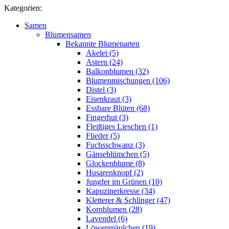
Kategorien:
Samen
Blumensamen
Bekannte Blumenarten
Akelei (5)
Astern (24)
Balkonblumen (32)
Blumenmischungen (106)
Distel (3)
Eisenkraut (3)
Essbare Blüten (68)
Fingerhut (3)
Fleißiges Lieschen (1)
Flieder (5)
Fuchsschwanz (3)
Gänseblümchen (5)
Glockenblume (8)
Husarenknopf (2)
Jungfer im Grünen (10)
Kapuzinerkresse (34)
Kletterer & Schlinger (47)
Kornblumen (28)
Lavendel (6)
Löwenmäulchen (19)