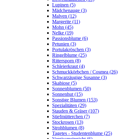
Lupinen (5)
Mädchenauge (3)
Malven (12)
Margerite (11)
Mohn (45)
Nelke (19)
Passionsblume (6)
Petunien (3)
Portulakröschen (3)
Ringelblume (25)
Rittersporn (8)
Schleierkraut (4)
Schmuckkörbchen / Cosmea (26)
Schwarzäugige Susanne (3)
Skabiose (5)
Sonnenblumen (50)
Sonnenhut (15)
Sonstige Blumen (153)
Spezialitäten (29)
Stauden & Gräser (107)
Stiefmütterchen (7)
Stockrosen (13)
Strohblumen (8)
Tagetes - Studentenblume (25)
Vergissmeinnicht (6)