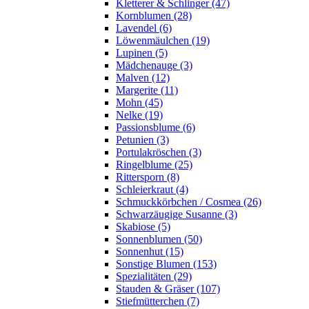
Kletterer & Schlinger (47)
Kornblumen (28)
Lavendel (6)
Löwenmäulchen (19)
Lupinen (5)
Mädchenauge (3)
Malven (12)
Margerite (11)
Mohn (45)
Nelke (19)
Passionsblume (6)
Petunien (3)
Portulakröschen (3)
Ringelblume (25)
Rittersporn (8)
Schleierkraut (4)
Schmuckkörbchen / Cosmea (26)
Schwarzäugige Susanne (3)
Skabiose (5)
Sonnenblumen (50)
Sonnenhut (15)
Sonstige Blumen (153)
Spezialitäten (29)
Stauden & Gräser (107)
Stiefmütterchen (7)