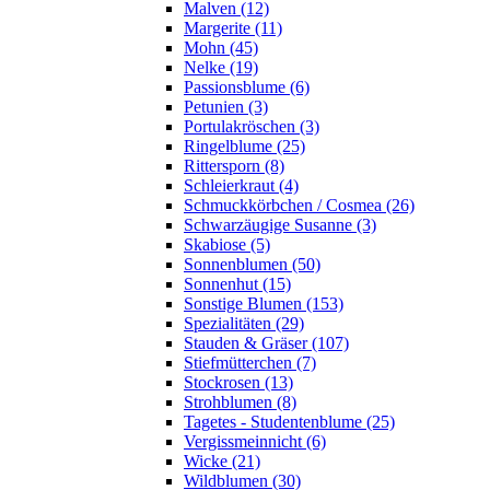
Malven (12)
Margerite (11)
Mohn (45)
Nelke (19)
Passionsblume (6)
Petunien (3)
Portulakröschen (3)
Ringelblume (25)
Rittersporn (8)
Schleierkraut (4)
Schmuckkörbchen / Cosmea (26)
Schwarzäugige Susanne (3)
Skabiose (5)
Sonnenblumen (50)
Sonnenhut (15)
Sonstige Blumen (153)
Spezialitäten (29)
Stauden & Gräser (107)
Stiefmütterchen (7)
Stockrosen (13)
Strohblumen (8)
Tagetes - Studentenblume (25)
Vergissmeinnicht (6)
Wicke (21)
Wildblumen (30)