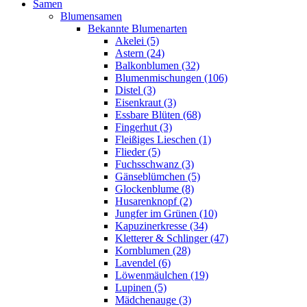
Samen
Blumensamen
Bekannte Blumenarten
Akelei (5)
Astern (24)
Balkonblumen (32)
Blumenmischungen (106)
Distel (3)
Eisenkraut (3)
Essbare Blüten (68)
Fingerhut (3)
Fleißiges Lieschen (1)
Flieder (5)
Fuchsschwanz (3)
Gänseblümchen (5)
Glockenblume (8)
Husarenknopf (2)
Jungfer im Grünen (10)
Kapuzinerkresse (34)
Kletterer & Schlinger (47)
Kornblumen (28)
Lavendel (6)
Löwenmäulchen (19)
Lupinen (5)
Mädchenauge (3)