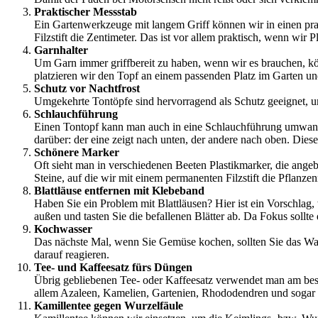
Praktischer Messstab
Ein Gartenwerkzeuge mit langem Griff können wir in einen pr
Filzstift die Zentimeter. Das ist vor allem praktisch, wenn w
Garnhalter
Um Garn immer griffbereit zu haben, wenn wir es brauchen, kö
platzieren wir den Topf an einem passenden Platz im Garten u
Schutz vor Nachtfrost
Umgekehrte Tontöpfe sind hervorragend als Schutz geeignet, u
Schlauchführung
Einen Tontopf kann man auch in eine Schlauchführung umwande
darüber: der eine zeigt nach unten, der andere nach oben. Dies
Schönere Marker
Oft sieht man in verschiedenen Beeten Plastikmarker, die angeb
Steine, auf die wir mit einem permanenten Filzstift die Pflanz
Blattläuse entfernen mit Klebeband
Haben Sie ein Problem mit Blattläusen? Hier ist ein Vorschlag,
außen und tasten Sie die befallenen Blätter ab. Da Fokus sollte
Kochwasser
Das nächste Mal, wenn Sie Gemüse kochen, sollten Sie das Wass
darauf reagieren.
Tee- und Kaffeesatz fürs Düngen
Übrig gebliebenen Tee- oder Kaffeesatz verwendet man am bes
allem Azaleen, Kamelien, Gartenien, Rhododendren und sogar 
Kamillentee gegen Wurzelfäule