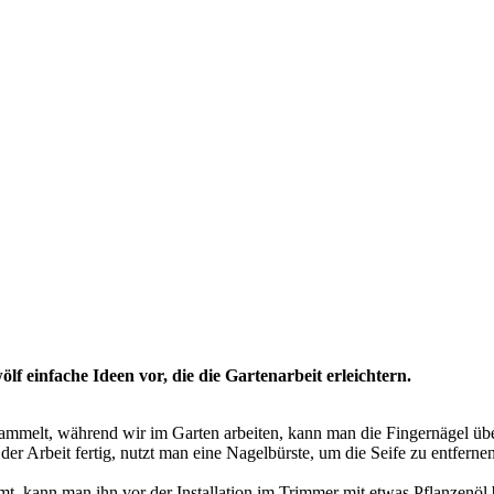
wölf einfache Ideen vor, die die Gartenarbeit erleichtern.
mmelt, während wir im Garten arbeiten, kann man die Fingernägel über
der Arbeit fertig, nutzt man eine Nagelbürste, um die Seife zu entferne
mt, kann man ihn vor der Installation im Trimmer mit etwas Pflanzenöl