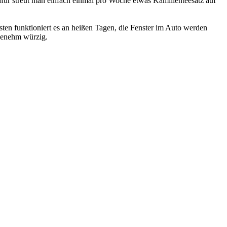
Dafür streut man einfach einmal pro Woche etwas Kamillenteesatz auf
esten funktioniert es an heißen Tagen, die Fenster im Auto werden
ngenehm würzig.