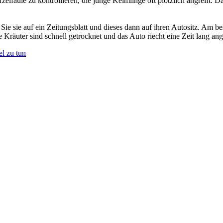
lfäule zu kontrollieren, die junge Keimlinge oft plötzlich angreift. 
Sie sie auf ein Zeitungsblatt und dieses dann auf ihren Autositz. Am b
e Kräuter sind schnell getrocknet und das Auto riecht eine Zeit lang a
el zu tun