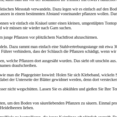
aktischen Messstab verwandeln. Dazu legen wir es einfach auf den Bo
ir Planzen in einem bestimmten Abstand voneinander pflanzen wollen. D
nnen wir einfach ein Knäuel unter einen kleinen, umgestülpten Tonto
nd wir müssen nie wieder nach Garn suchen.
m junge Pflanzen vor plötzlichem Nachtfrost abzuschirmen.
ln. Dazu rammt man einfach eine Stahlvertrebungsstange mit etwa 30
e Führer verhindern, dass der Schlauch die Pflanzen schädigt, wenn wir 
en, welche Pflanzen dort ausgesäht wurden. Das sieht oft unschön aus.
ennamen draufschreiben.
 wie man die Plagegeister loswird: Holen Sie sich Klebeband, wickeln S
 dabei der Unterseite der Blätter gewidmet werden, denn dort verstecken
er nicht wegschütten. Lassen Sie es abkühlen und gießen Sie Ihre Ter
ten, um den Boden von säureliebenden Pflanzen zu säuern. Einmal pr
Heidelbeeren lieben.