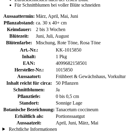
Für Schnittblumen bei voller Blüte schneiden
Aussaattermin:
März, April, Mai, Juni
Pflanzabstand:
ca. 30 x 40+ cm
Keimdauer:
2 bis 3 Wochen
Blütezeit:
Juni, Juli, August
Blütenfarbe:
Mischung, Rote Töne, Rosa Töne
Art.-Nr.:
KK-1015850
Inhalt:
1 Pkg
EAN:
4099682158501
Hersteller-Nr.:
1015850
Aussaatort:
Frühbeet & Gewächshaus, Vorkultur
Inhalt reicht für circa:
50 Pflanzen
Schnittblumen:
Ja
Pflanztiefe:
0 bis 0,5 cm
Standort:
Sonnige Lage
Botanische Bezeichnung:
Tanacetum coccineum
Erhältlich als:
Portionssaatgut
Aussaatzeit:
April, Juni, März, Mai
Rechtliche Informationen