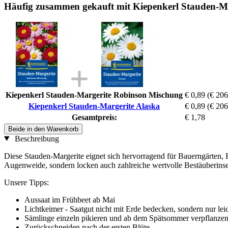
Häufig zusammen gekauft mit Kiepenkerl Stauden-Ma
Kiepenkerl Stauden-Margerite Robinson Mischung
€ 0,89
(€ 206
Kiepenkerl Stauden-Margerite Alaska
€ 0,89
(€ 206
Gesamtpreis:
€ 1,78
Beide in den Warenkorb
Beschreibung
Diese Stauden-Margerite eignet sich hervorragend für Bauerngärten, 
Augenweide, sondern locken auch zahlreiche wertvolle Bestäuberinse
Unsere Tipps:
Aussaat im Frühbeet ab Mai
Lichtkeimer - Saatgut nicht mit Erde bedecken, sondern nur le
Sämlinge einzeln pikieren und ab dem Spätsommer verpflanze
Zurückschneiden nach der ersten Blüte