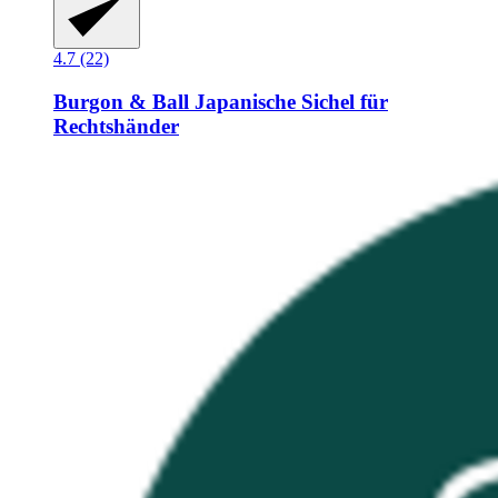
4.7 (22)
Burgon & Ball
Japanische Sichel für
Rechtshänder