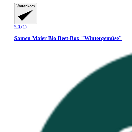
Warenkorb
5.0 (1)
Samen Maier
Bio Beet-​Box "Wintergemüse"