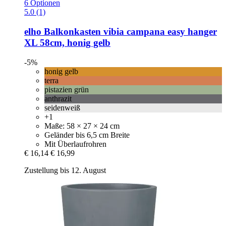
6 Optionen
5.0 (1)
elho
Balkonkasten vibia campana easy hanger
XL 58cm, honig gelb
-5%
honig gelb
terra
pistazien grün
anthrazit
seidenweiß
+1
Maße: 58 × 27 × 24 cm
Geländer bis 6,5 cm Breite
Mit Überlaufrohren
€ 16,14
€ 16,99
Zustellung bis 12. August