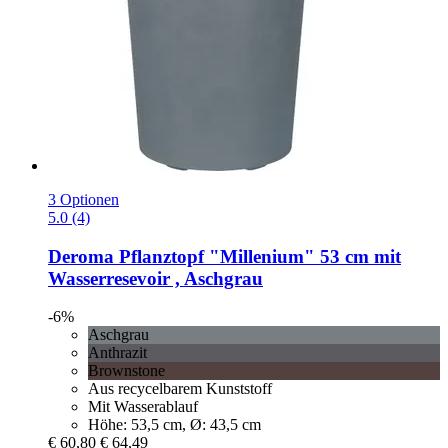
3 Optionen
5.0 (4)
Deroma
Pflanztopf "Millenium" 53 cm mit
Wasserresevoir , Aschgrau
-6%
Aschgrau
Anthrazit
Brownstone
Aus recycelbarem Kunststoff
Mit Wasserablauf
Höhe: 53,5 cm, Ø: 43,5 cm
€ 60,80
€ 64,49