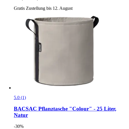
Gratis Zustellung bis 12. August
5.0 (1)
BACSAC
Pflanztasche "Colour" -​ 25 Liter,
Natur
-30%