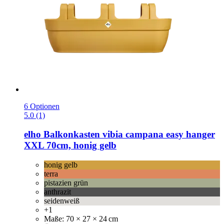
6 Optionen
5.0 (1)
elho
Balkonkasten vibia campana easy hanger
XXL 70cm, honig gelb
honig gelb
terra
pistazien grün
anthrazit
seidenweiß
+1
Maße: 70 × 27 × 24 cm