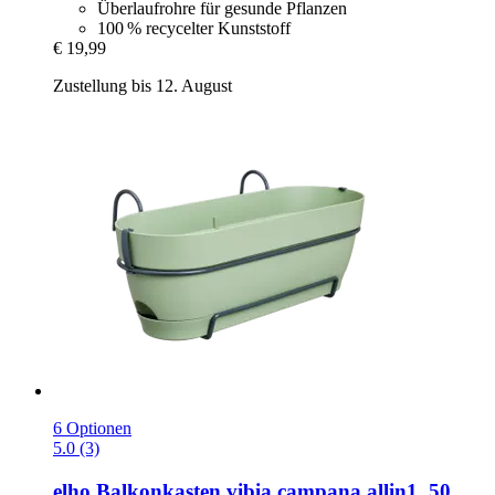
Überlaufrohre für gesunde Pflanzen
100 % recycelter Kunststoff
€ 19,99
Zustellung bis 12. August
6 Optionen
5.0 (3)
elho
Balkonkasten vibia campana allin1, 50