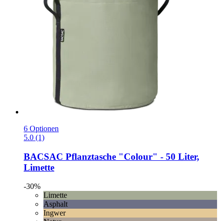
6 Optionen
5.0 (1)
BACSAC
Pflanztasche "Colour" -​ 50 Liter,
Limette
-30%
Limette
Asphalt
Ingwer