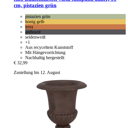
cm, pistazien grün
pistazien grün
honig gelb
terra
anthrazit
seidenweiß
+1
Aus recyceltem Kunststoff
Mit Hängevorrichtung
Nachhaltig hergestellt
€ 32,99
Zustellung bis 12. August