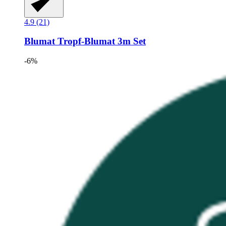
4.9 (21)
Blumat
Tropf-​Blumat 3m Set
-6%