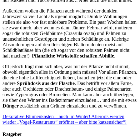
nur Kakteen und Yucca-Palmen aus… Aber auch die nicht immer.
Außerdem wollen die Pflanzen auch während der dunklen
Jahreszeit so viel Licht als irgend möglich: Dunkle Wohnungen
stellen sie also vor fast unlösbare Probleme. Ein paar Wochen halten
sie zwar durch, aber wenn es dann Jänner, Februar wird, mutieren
sogar die robusten Geldbäume (Crassula ovata) und Palmen zu
unansehnlichen Gestrüppen und ziehen Schädlinge an. Klebrige
Absonderungen auf den fleischigen Blättern deuten meist auf
Schildblattläuse hin (die oft sogar vor den robusten Palmen nicht
halt machen!).
Pflanzliche Wirkstoffe schaffen Abhilfe
.
Oft jedoch fragt man sich aber, was mit der Pflanze nicht stimmt,
obwohl eigentlich alles in Ordnung sein müsste! Vor allem Pflanzen,
die eine hohe Luftfeuchtigkeit lieben, brauchen jetzt die eine oder
andere
Sprühdosis aus der Flasche
. Das betrifft vor allem Farne,
aber auch Orchideen oder Drachenbaum- und einige Palmenarten
sowie Zyperngras oder Bromelien. Man kann aber auch überlegen,
sie über den Winter ins Badezimmer einzuladen… und sie mit etwas
Dünger
zusätzlich zum Grünen einzuladen und zu verwöhnen.
Dekorative Blumenkästen – auch im Winter!
Allerorts werden
wieder „Vogel-Restaurants“ eröffnet – aber bitte katzensicher“!
Ratgeber