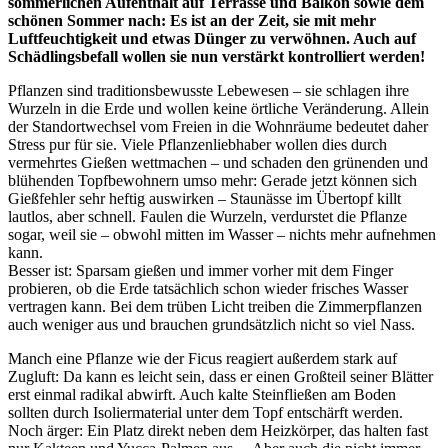
sommerlichen Aufenthalt auf Terrasse und Balkon sowie dem
schönen Sommer nach: Es ist an der Zeit, sie mit mehr
Luftfeuchtigkeit und etwas Dünger zu verwöhnen. Auch auf
Schädlingsbefall wollen sie nun verstärkt kontrolliert werden!
Pflanzen sind traditionsbewusste Lebewesen – sie schlagen ihre
Wurzeln in die Erde und wollen keine örtliche Veränderung. Allein
der Standortwechsel vom Freien in die Wohnräume bedeutet daher
Stress pur für sie. Viele Pflanzenliebhaber wollen dies durch
vermehrtes Gießen wettmachen – und schaden den grünenden und
blühenden Topfbewohnern umso mehr: Gerade jetzt können sich
Gießfehler sehr heftig auswirken – Staunässe im Übertopf killt
lautlos, aber schnell. Faulen die Wurzeln, verdurstet die Pflanze
sogar, weil sie – obwohl mitten im Wasser – nichts mehr aufnehmen
kann.
Besser ist: Sparsam gießen und immer vorher mit dem Finger
probieren, ob die Erde tatsächlich schon wieder frisches Wasser
vertragen kann. Bei dem trüben Licht treiben die Zimmerpflanzen
auch weniger aus und brauchen grundsätzlich nicht so viel Nass.
Manch eine Pflanze wie der Ficus reagiert außerdem stark auf
Zugluft: Da kann es leicht sein, dass er einen Großteil seiner Blätter
erst einmal radikal abwirft. Auch kalte Steinfließen am Boden
sollten durch Isoliermaterial unter dem Topf entschärft werden.
Noch ärger: Ein Platz direkt neben dem Heizkörper, das halten fast