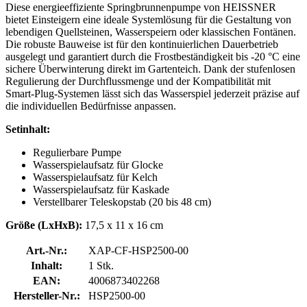
Diese energieeffiziente Springbrunnenpumpe von HEISSNER
bietet Einsteigern eine ideale Systemlösung für die Gestaltung von
lebendigen Quellsteinen, Wasserspeiern oder klassischen Fontänen.
Die robuste Bauweise ist für den kontinuierlichen Dauerbetrieb
ausgelegt und garantiert durch die Frostbeständigkeit bis -20 °C eine
sichere Überwinterung direkt im Gartenteich. Dank der stufenlosen
Regulierung der Durchflussmenge und der Kompatibilität mit
Smart-Plug-Systemen lässt sich das Wasserspiel jederzeit präzise auf
die individuellen Bedürfnisse anpassen.
Setinhalt:
Regulierbare Pumpe
Wasserspielaufsatz für Glocke
Wasserspielaufsatz für Kelch
Wasserspielaufsatz für Kaskade
Verstellbarer Teleskopstab (20 bis 48 cm)
Größe (LxHxB):
17,5 x 11 x 16 cm
Art.-Nr.:
XAP-CF-HSP2500-00
Inhalt:
1 Stk.
EAN:
4006873402268
Hersteller-Nr.:
HSP2500-00