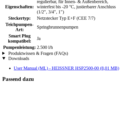
regulierbar, für Innen- & Außenbereich,
Eigenschaften:
winterfest bis -20 °C, justierbarer Anschluss
(1/2", 3/4", 1")
Steckertyp:
Netzstecker Typ E+F (CEE 7/7)
Teichpumpen-
Springbrunnenpumpen
Art:
Smart Plug
Ja
kompatibel:
Pumpenleistung:
2.500 l/h
Produktwissen & Fragen (FAQs)
Downloads
User Manual (ML) - HEISSNER HSP2500-00
(8,01 MB)
Passend dazu