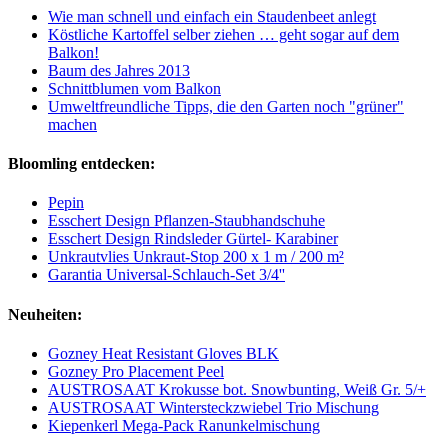
Wie man schnell und einfach ein Staudenbeet anlegt
Köstliche Kartoffel selber ziehen … geht sogar auf dem
Balkon!
Baum des Jahres 2013
Schnittblumen vom Balkon
Umweltfreundliche Tipps, die den Garten noch "grüner"
machen
Bloomling entdecken:
Pepin
Esschert Design Pflanzen-Staubhandschuhe
Esschert Design Rindsleder Gürtel- Karabiner
Unkrautvlies Unkraut-Stop 200 x 1 m / 200 m²
Garantia Universal-Schlauch-Set 3/4''
Neuheiten:
Gozney Heat Resistant Gloves BLK
Gozney Pro Placement Peel
AUSTROSAAT Krokusse bot. Snowbunting, Weiß Gr. 5/+
AUSTROSAAT Wintersteckzwiebel Trio Mischung
Kiepenkerl Mega-Pack Ranunkelmischung