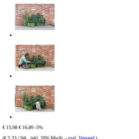
€ 15,98
€ 16,89
-5%
(
€ 5,33 / Stk.
, inkl. 20% MwSt.
-
zzgl. Versand
)