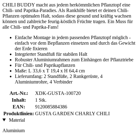
CHILI BUDDY macht aus jedem herkömmlichen Pflanztopf eine
Chili- und Paprika-Paradies. Als Rankhilfe bietet er deinen Chili-
Pflanzen optimalen Halt, sodass diese gesund und kräftig wachsen
können und zahlreiche feurig-köstlich Früchte tragen. Ein Muss für
alle Chili- und Paprika-Fans!
Einfache Montage in jedem passenden Pflanztopf möglich -
einfach vor dem Bepflanzen einsetzen und durch das Gewicht
der Erde fixieren
Integrierter Standfuß für stabilen Halt
Robuster Aluminiumrahmen zum Einhängen der Pflanztriebe
Für Chili- und Paprikapflanzen
Maße: L
33,6 x T 19,4 x H 64,4 cm
Lieferumfang: 2 Standfüße, 2 Rankgerüste, 4
Aluminiumrohre, 4 Verbinder
Art.-Nr.:
XDK-GUSTA-100720
Inhalt:
1 Stk.
EAN:
9120085884386
Produktlinien:
GUSTA GARDEN CHARLY CHILI
Material
Aluminium