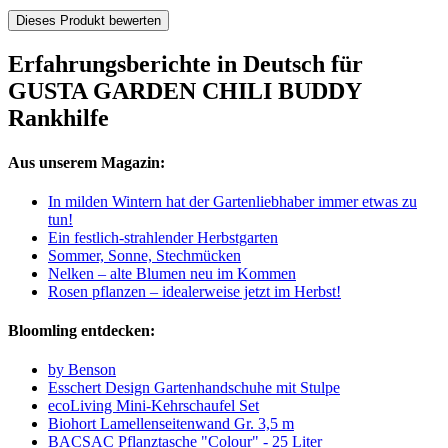
Dieses Produkt bewerten
Erfahrungsberichte in Deutsch für
GUSTA GARDEN CHILI BUDDY
Rankhilfe
Aus unserem Magazin:
In milden Wintern hat der Gartenliebhaber immer etwas zu
tun!
Ein festlich-strahlender Herbstgarten
Sommer, Sonne, Stechmücken
Nelken – alte Blumen neu im Kommen
Rosen pflanzen – idealerweise jetzt im Herbst!
Bloomling entdecken:
by Benson
Esschert Design Gartenhandschuhe mit Stulpe
ecoLiving Mini-Kehrschaufel Set
Biohort Lamellenseitenwand Gr. 3,5 m
BACSAC Pflanztasche "Colour" - 25 Liter