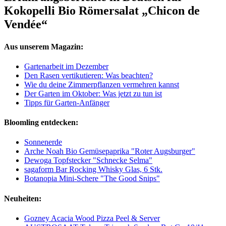
Kokopelli Bio Römersalat „Chicon de
Vendée“
Aus unserem Magazin:
Gartenarbeit im Dezember
Den Rasen vertikutieren: Was beachten?
Wie du deine Zimmerpflanzen vermehren kannst
Der Garten im Oktober: Was jetzt zu tun ist
Tipps für Garten-Anfänger
Bloomling entdecken:
Sonnenerde
Arche Noah Bio Gemüsepaprika "Roter Augsburger"
Dewoga Topfstecker "Schnecke Selma"
sagaform Bar Rocking Whisky Glas, 6 Stk.
Botanopia Mini-Schere "The Good Snips"
Neuheiten:
Gozney Acacia Wood Pizza Peel & Server