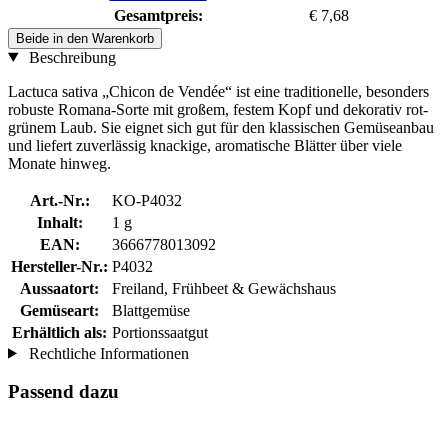
Gesamtpreis:
€ 7,68
Beide in den Warenkorb
Beschreibung
Lactuca sativa „Chicon de Vendée“ ist eine traditionelle, besonders
robuste Romana-Sorte mit großem, festem Kopf und dekorativ rot-
grünem Laub. Sie eignet sich gut für den klassischen Gemüseanbau
und liefert zuverlässig knackige, aromatische Blätter über viele
Monate hinweg.
Art.-Nr.:
KO-P4032
Inhalt:
1 g
EAN:
3666778013092
Hersteller-Nr.:
P4032
Aussaatort:
Freiland, Frühbeet & Gewächshaus
Gemüseart:
Blattgemüse
Erhältlich als:
Portionssaatgut
Rechtliche Informationen
Passend dazu