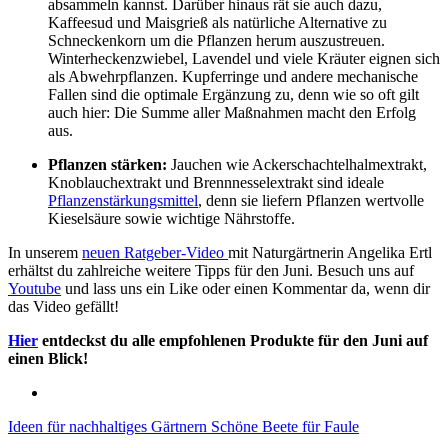
absammeln kannst. Darüber hinaus rät sie auch dazu,
Kaffeesud und Maisgrieß als natürliche Alternative zu
Schneckenkorn um die Pflanzen herum auszustreuen.
Winterheckenzwiebel, Lavendel und viele Kräuter eignen sich
als Abwehrpflanzen. Kupferringe und andere mechanische
Fallen sind die optimale Ergänzung zu, denn wie so oft gilt
auch hier: Die Summe aller Maßnahmen macht den Erfolg
aus.
Pflanzen stärken:
Jauchen wie Ackerschachtelhalmextrakt,
Knoblauchextrakt und Brennnesselextrakt sind ideale
Pflanzenstärkungsmittel
, denn sie liefern Pflanzen wertvolle
Kieselsäure sowie wichtige Nährstoffe.
In unserem
neuen Ratgeber-Video
mit Naturgärtnerin Angelika Ertl
erhältst du zahlreiche weitere Tipps für den Juni. Besuch uns auf
Youtube
und lass uns ein Like oder einen Kommentar da, wenn dir
das Video gefällt!
Hier
entdeckst du alle empfohlenen Produkte für den Juni auf
einen Blick!
Ideen für nachhaltiges Gärtnern
Schöne Beete für Faule