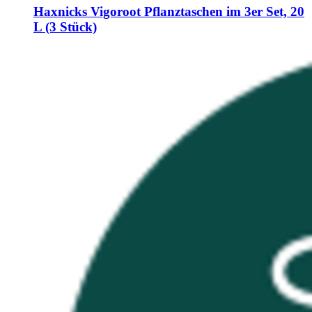
Haxnicks
Vigoroot Pflanztaschen im 3er Set, 20
L (3 Stück)