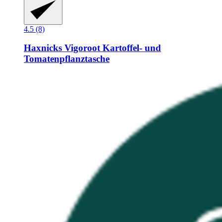
4.5 (8)
Haxnicks
Vigoroot Kartoffel-​ und
Tomatenpflanztasche