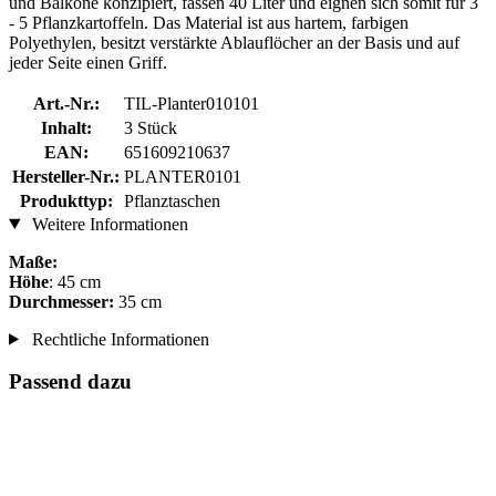
und Balkone konzipiert, fassen 40 Liter und eignen sich somit für 3
- 5 Pflanzkartoffeln. Das Material ist aus hartem, farbigen
Polyethylen, besitzt verstärkte Ablauflöcher an der Basis und auf
jeder Seite einen Griff.
Art.-Nr.:
TIL-Planter010101
Inhalt:
3 Stück
EAN:
651609210637
Hersteller-Nr.:
PLANTER0101
Produkttyp:
Pflanztaschen
Weitere Informationen
Maße:
Höhe
: 45 cm
Durchmesser:
35 cm
Rechtliche Informationen
Passend dazu