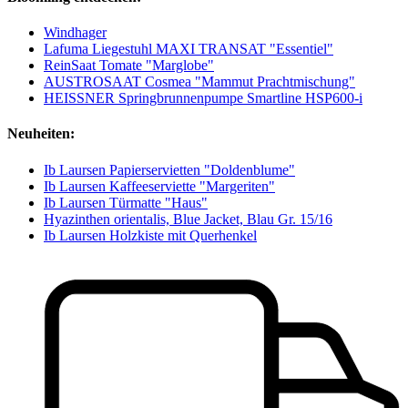
Windhager
Lafuma Liegestuhl MAXI TRANSAT "Essentiel"
ReinSaat Tomate "Marglobe"
AUSTROSAAT Cosmea "Mammut Prachtmischung"
HEISSNER Springbrunnenpumpe Smartline HSP600-i
Neuheiten:
Ib Laursen Papierservietten "Doldenblume"
Ib Laursen Kaffeeserviette "Margeriten"
Ib Laursen Türmatte "Haus"
Hyazinthen orientalis, Blue Jacket, Blau Gr. 15/16
Ib Laursen Holzkiste mit Querhenkel