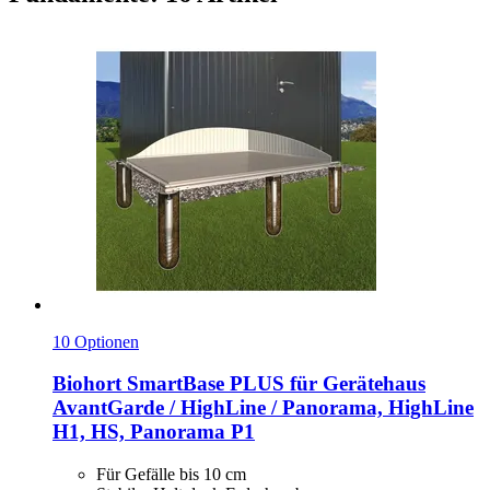
10 Optionen
Biohort
SmartBase PLUS für Gerätehaus
AvantGarde / HighLine / Panorama, HighLine
H1, HS, Panorama P1
Für Gefälle bis 10 cm