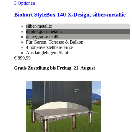
3 Optionen
Biohort
StyleBox 140 X-​Design, silber-​metallic
silber-metallic
dunkelgrau-metallic
quarzgrau-metallic
Für Garten, Terrasse & Balkon
4 höhenverstellbare Füße
Aus langlebigem Stahl
€ 899,99
Gratis Zustellung bis Freitag, 21. August