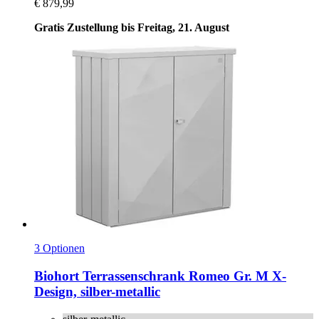
€ 879,99
Gratis Zustellung bis Freitag, 21. August
3 Optionen
Biohort
Terrassenschrank Romeo Gr. M X-​
Design, silber-​metallic