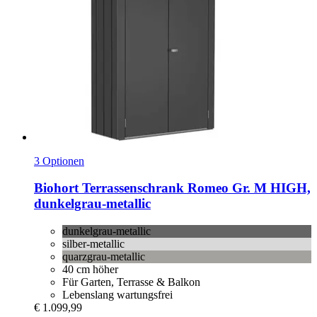
3 Optionen
Biohort
Terrassenschrank Romeo Gr. M HIGH,
dunkelgrau-​metallic
dunkelgrau-metallic
silber-metallic
quarzgrau-metallic
40 cm höher
Für Garten, Terrasse & Balkon
Lebenslang wartungsfrei
€ 1.099,99