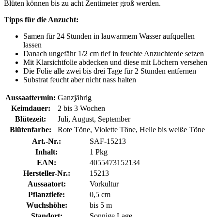
Blüten können bis zu acht Zentimeter groß werden.
Tipps für die Anzucht:
Samen für 24 Stunden in lauwarmem Wasser aufquellen
lassen
Danach ungefähr 1/2 cm tief in feuchte Anzuchterde setzen
Mit Klarsichtfolie abdecken und diese mit Löchern versehen
Die Folie alle zwei bis drei Tage für 2 Stunden entfernen
Substrat feucht aber nicht nass halten
Aussaattermin:
Ganzjährig
Keimdauer:
2 bis 3 Wochen
Blütezeit:
Juli, August, September
Blütenfarbe:
Rote Töne, Violette Töne, Helle bis weiße Töne
Art.-Nr.:
SAF-15213
Inhalt:
1 Pkg
EAN:
4055473152134
Hersteller-Nr.:
15213
Aussaatort:
Vorkultur
Pflanztiefe:
0,5 cm
Wuchshöhe:
bis 5 m
Standort:
Sonnige Lage