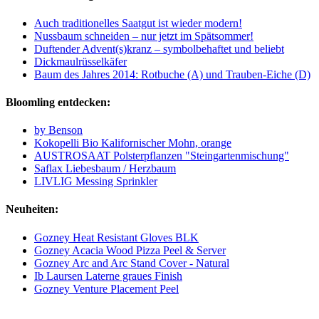
Auch traditionelles Saatgut ist wieder modern!
Nussbaum schneiden – nur jetzt im Spätsommer!
Duftender Advent(s)kranz – symbolbehaftet und beliebt
Dickmaulrüsselkäfer
Baum des Jahres 2014: Rotbuche (A) und Trauben-Eiche (D)
Bloomling entdecken:
by Benson
Kokopelli Bio Kalifornischer Mohn, orange
AUSTROSAAT Polsterpflanzen "Steingartenmischung"
Saflax Liebesbaum / Herzbaum
LIVLIG Messing Sprinkler
Neuheiten:
Gozney Heat Resistant Gloves BLK
Gozney Acacia Wood Pizza Peel & Server
Gozney Arc and Arc Stand Cover - Natural
Ib Laursen Laterne graues Finish
Gozney Venture Placement Peel