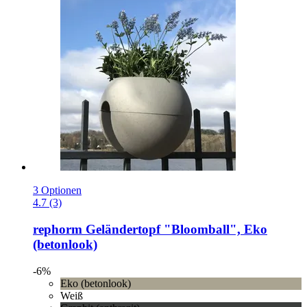
3 Optionen
4.7 (3)
rephorm
Geländertopf "Bloomball", Eko
(betonlook)
-6%
Eko (betonlook)
Weiß