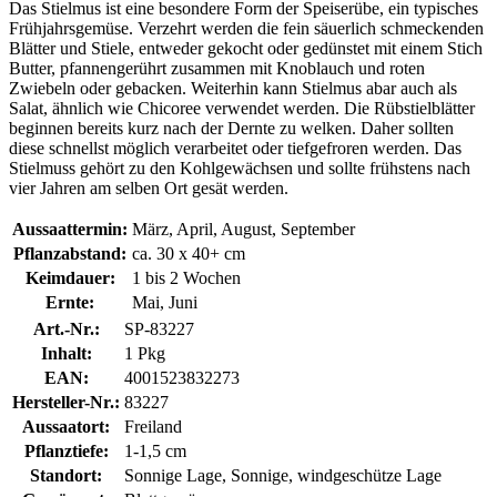
Das Stielmus ist eine besondere Form der Speiserübe, ein typisches
Frühjahrsgemüse. Verzehrt werden die fein säuerlich schmeckenden
Blätter und Stiele, entweder gekocht oder gedünstet mit einem Stich
Butter, pfannengerührt zusammen mit Knoblauch und roten
Zwiebeln oder gebacken. Weiterhin kann Stielmus abar auch als
Salat, ähnlich wie Chicoree verwendet werden. Die Rübstielblätter
beginnen bereits kurz nach der Dernte zu welken. Daher sollten
diese schnellst möglich verarbeitet oder tiefgefroren werden. Das
Stielmuss gehört zu den Kohlgewächsen und sollte frühstens nach
vier Jahren am selben Ort gesät werden.
Aussaattermin:
März, April, August, September
Pflanzabstand:
ca. 30 x 40+ cm
Keimdauer:
1 bis 2 Wochen
Ernte:
Mai, Juni
Art.-Nr.:
SP-83227
Inhalt:
1 Pkg
EAN:
4001523832273
Hersteller-Nr.:
83227
Aussaatort:
Freiland
Pflanztiefe:
1-1,5 cm
Standort:
Sonnige Lage, Sonnige, windgeschütze Lage