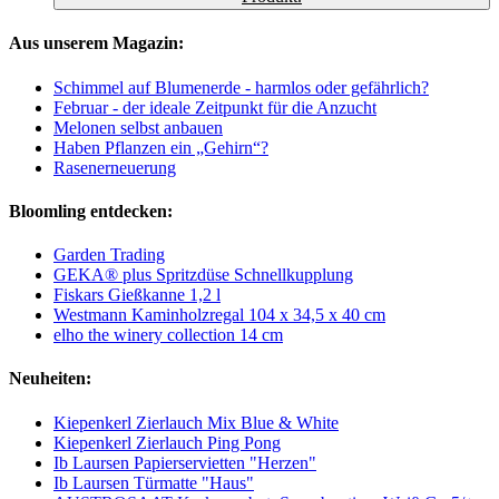
Aus unserem Magazin:
Schimmel auf Blumenerde - harmlos oder gefährlich?
Februar - der ideale Zeitpunkt für die Anzucht
Melonen selbst anbauen
Haben Pflanzen ein „Gehirn“?
Rasenerneuerung
Bloomling entdecken:
Garden Trading
GEKA® plus Spritzdüse Schnellkupplung
Fiskars Gießkanne 1,2 l
Westmann Kaminholzregal 104 x 34,5 x 40 cm
elho the winery collection 14 cm
Neuheiten:
Kiepenkerl Zierlauch Mix Blue & White
Kiepenkerl Zierlauch Ping Pong
Ib Laursen Papierservietten "Herzen"
Ib Laursen Türmatte "Haus"