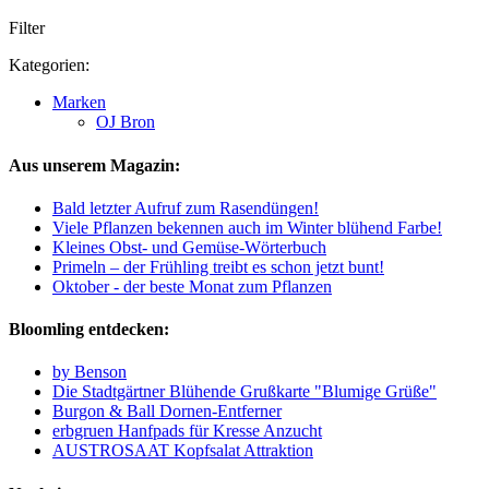
Filter
Kategorien:
Marken
OJ Bron
Aus unserem Magazin:
Bald letzter Aufruf zum Rasendüngen!
Viele Pflanzen bekennen auch im Winter blühend Farbe!
Kleines Obst- und Gemüse-Wörterbuch
Primeln – der Frühling treibt es schon jetzt bunt!
Oktober - der beste Monat zum Pflanzen
Bloomling entdecken:
by Benson
Die Stadtgärtner Blühende Grußkarte "Blumige Grüße"
Burgon & Ball Dornen-Entferner
erbgruen Hanfpads für Kresse Anzucht
AUSTROSAAT Kopfsalat Attraktion