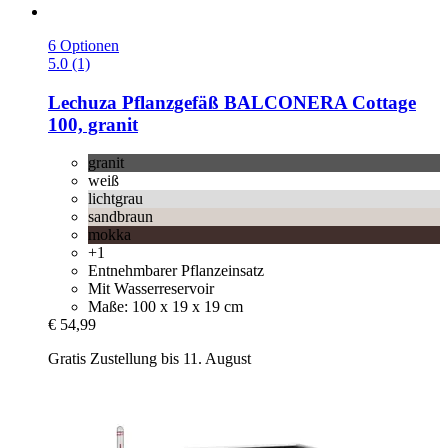
6 Optionen
5.0 (1)
Lechuza
Pflanzgefäß BALCONERA Cottage
100, granit
granit
weiß
lichtgrau
sandbraun
mokka
+1
Entnehmbarer Pflanzeinsatz
Mit Wasserreservoir
Maße: 100 x 19 x 19 cm
€ 54,99
Gratis Zustellung bis 11. August