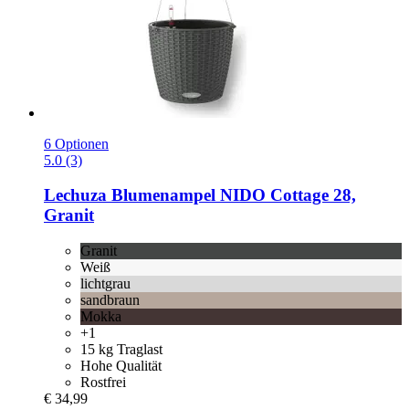
6 Optionen
5.0 (3)
Lechuza
Blumenampel NIDO Cottage 28,
Granit
Granit
Weiß
lichtgrau
sandbraun
Mokka
+1
15 kg Traglast
Hohe Qualität
Rostfrei
€ 34,99