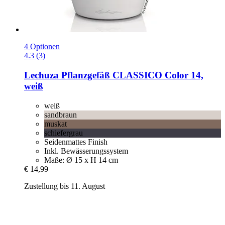
4 Optionen
4.3 (3)
Lechuza
Pflanzgefäß CLASSICO Color 14,
weiß
weiß
sandbraun
muskat
schiefergrau
Seidenmattes Finish
Inkl. Bewässerungssystem
Maße: Ø 15 x H 14 cm
€ 14,99
Zustellung bis 11. August