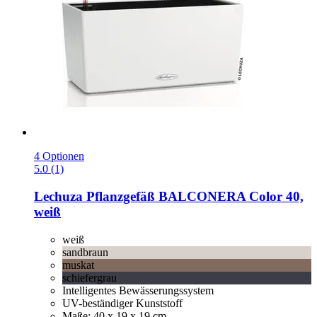
4 Optionen
5.0 (1)
Lechuza
Pflanzgefäß BALCONERA Color 40,
weiß
weiß
sandbraun
muskat
schiefergrau
Intelligentes Bewässerungssystem
UV-beständiger Kunststoff
Maße: 40 x 19 x 19 cm