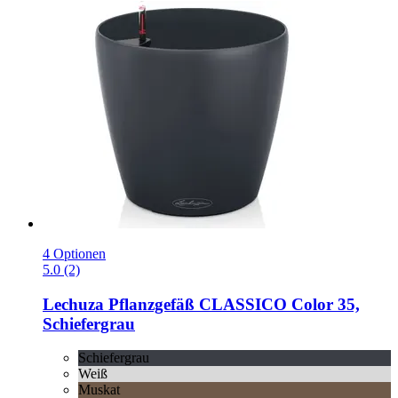
4 Optionen
5.0 (2)
Lechuza
Pflanzgefäß CLASSICO Color 35,
Schiefergrau
Schiefergrau
Weiß
Muskat