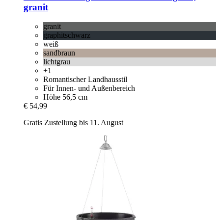
granit
granit
graphitschwarz
weiß
sandbraun
lichtgrau
+1
Romantischer Landhausstil
Für Innen- und Außenbereich
Höhe 56,5 cm
€ 54,99
Gratis Zustellung bis 11. August