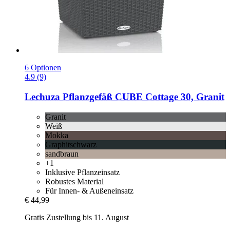
6 Optionen
4.9 (9)
Lechuza
Pflanzgefäß CUBE Cottage 30, Granit
Granit
Weiß
Mokka
Graphitschwarz
sandbraun
+1
Inklusive Pflanzeinsatz
Robustes Material
Für Innen- & Außeneinsatz
€ 44,99
Gratis Zustellung bis 11. August