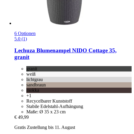
6 Optionen
5.0 (1)
Lechuza
Blumenampel NIDO Cottage 35,
granit
granit
weiß
lichtgrau
sandbraun
mokka
+1
Recycelbarer Kunststoff
Stabile Edelstahl-Aufhängung
Maße: Ø 35 x 23 cm
€ 49,99
Gratis Zustellung bis 11. August